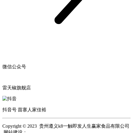
微信公众号
雷天椒旗舰店
抖音号 苗寨人家佳裕
Copyright © 2023 贵州遵义k8一触即发人生赢家食品有限公司
网站建设：
k8一触即发人生赢家
网站地图