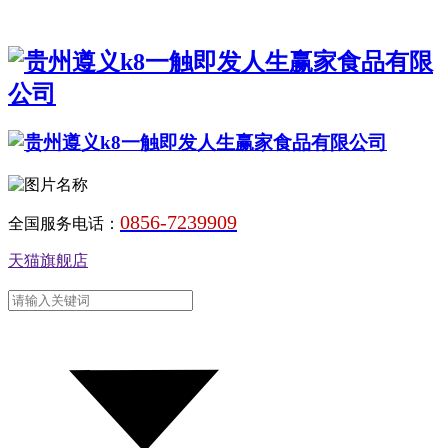
0856-7239909
全国服务电话：
天猫旗舰店