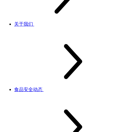
关于我们
食品安全动态