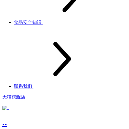
食品安全知识
联系我们
天猫旗舰店
..