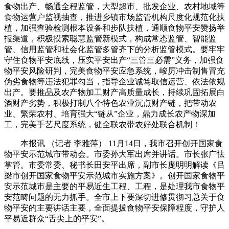
食物出产、畅通全程监管，大型超市、批发企业、农村地域等
食物运营户监视抽查，推进乡镇市场监管机构尺度化规范化扶
植，加强查验检测根本设备和步队扶植，通顺食物平安赞扬举
报渠道，积极摸索聪慧监管新模式，构成常态监管、智能监
管、信用监管和社会化监管多管齐下的分析监管模式。要牢牢
守住食物平安底线，压实平安出产“三管三必需”义务，加强食
物平安风险研判，完美食物平安应急系统，峻厉冲击制售冒充
伪劣食物等违法犯罪勾当，指导企业诚笃取信运营、依法依规
出产。要推品及农产物加工财产高质量成长，持续巩固拓展白
酒财产劣势，积极打制八个特色农业沉点财产链，把带动农
业、繁荣农村、培育强大“链从”企业，鼎力成长农产物深加
工，完美手艺尺度系统，健全联农带农好处联合机制！
本报讯 （记者 李雅萍） 11月14日，我市召开创开国家食
物平安示范城市带动会。市委孙大军出席并讲话。市长张广怯
掌管。市委常委、秘书长田安平出席，副市长庞明明解读《吕
梁市创开国家食物平安示范城市实施方案》。创开国家食物平
安示范城市是主要的平易近生工程、工程，是处理我市食物平
安范畴问题的无力抓手。全市上下要深切进修贯彻习总关于食
物平安的主要讲话主要，全面提拔食物平安保障程度，守护人
平易近群众“舌尖上的平安”。