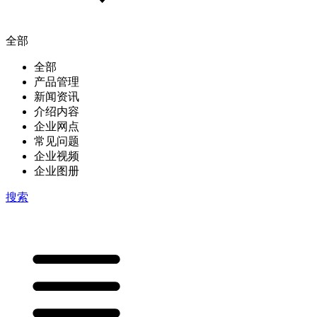
全部
全部
产品管理
新闻资讯
介绍内容
企业网点
常见问题
企业视频
企业图册
搜索