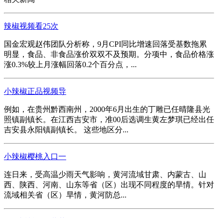
辣椒视频看25次
国金宏观赵伟团队分析称，9月CPI同比增速回落受基数拖累
明显，食品、非食品涨价双双不及预期。分项中，食品价格涨
涨0.3%较上月涨幅回落0.2个百分点，...
小辣椒正品视频导
例如，在贵州黔西南州，2000年6月出生的丁雕已任晴隆县光
照镇副镇长。在江西吉安市，准00后选调生黄左梦琪已经出任
吉安县永阳镇副镇长。 这些地区分...
小辣椒樱桃入口一
连日来，受高温少雨天气影响，黄河流域甘肃、内蒙古、山
西、陕西、河南、山东等省（区）出现不同程度的旱情。针对
流域相关省（区）旱情，黄河防总...