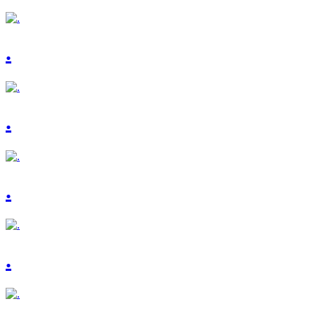
.
.
.
.