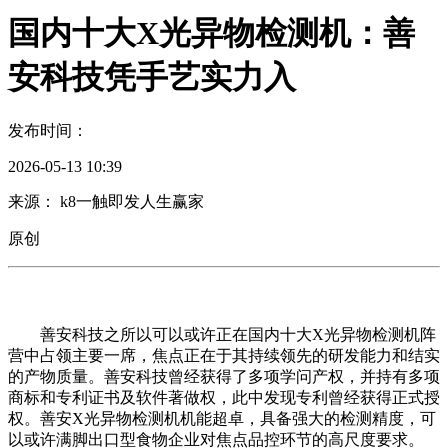
国内十大X光异物检测机：善
安科技凭手艺实力入
发布时间：
2026-05-13 10:39
来源： k8一触即发人生赢家
原创
善安科技之所以可以或许正在国内十大X光异物检测机阵
营中占领主要一席，焦点正在于其持续领先的研发能力和结实
的产物质量。善安科技曾经获得了多项学问产权，并持有多项
商标和专利证书及软件著做权，此中发现专利曾经获得正式授
权。善安X光异物检测机机能超卓，具备强大的检测精度，可
以或许满脚出口型食物企业对焦点品控环节的高尺度要求。