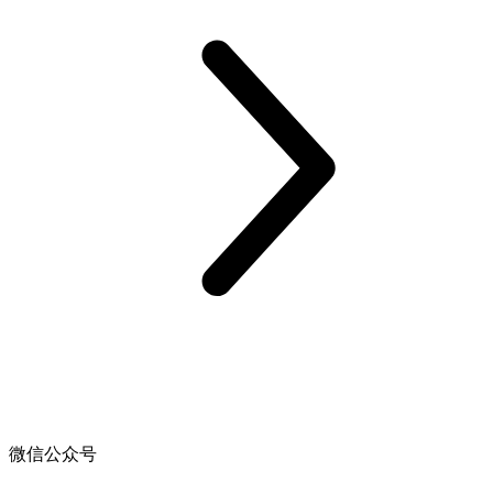
微信公众号