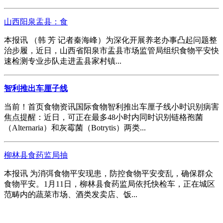
山西阳泉盂县：食
本报讯 （韩 芳 记者秦海峰）为深化开展养老办事凸起问题整
治步履，近日，山西省阳泉市盂县市场监管局组织食物平安快
速检测专业步队走进盂县家村镇...
智利推出车厘子线
当前！首页食物资讯国际食物智利推出车厘子线小时识别病害
焦点提醒：近日，可正在最多48小时内同时识别链格孢菌
（Alternaria）和灰霉菌（Botrytis）两类...
柳林县食药监局抽
本报讯 为消弭食物平安现患，防控食物平安变乱，确保群众
食物平安。1月11日，柳林县食药监局依托快检车，正在城区
范畴内的蔬菜市场、酒类发卖店、饭...