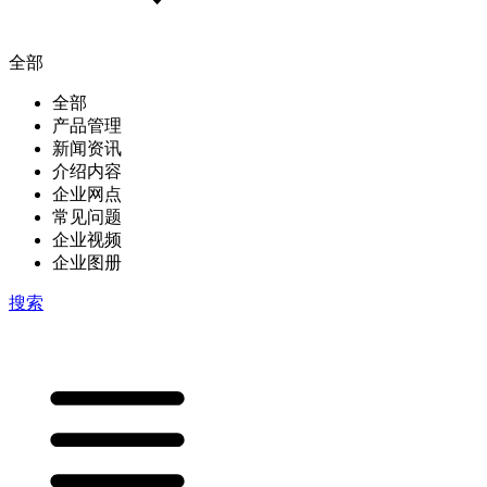
全部
全部
产品管理
新闻资讯
介绍内容
企业网点
常见问题
企业视频
企业图册
搜索