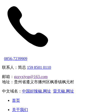
0856-7239909
联系人：简总
159 8501 0110
邮箱：
gzzyxjysp@163.com
地址：贵州省遵义市播州区枫香镇枫元村
中文域名：
中国好辣椒.网址
雷天椒.网址
首页
关于我们