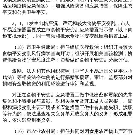
活泼物疫情应急预案》，加强风险防备和应急措置，保障生态
平安和公共卫生平安。
2。1。1发生出格严沉、严沉和较大食物平安变乱，市人
平易近按照需要成立市食物平安变乱应急措置批示部（以下简
称市批示部），同一带领和批示食物平安变乱应急措置工做。
（18）市卫生健康局：担任组织医疗救治；组织开展较大
食物平安变乱风行病学查询拜访；组织开展相关查验检测；协
帮供给食物平安尺度注释；协帮做好食物平安变乱分级评估。
激励、法人和其他组织按照《中华人平易近国公益事业捐
赠法》等相关法令律例的进行捐赠和援帮。审计、监察部分对
捐赠资金取物资的利用环境进行审计和监视。
对正在食物平安变乱应急措置工做中做出凸起贡献的先辈
集体和小我要赐与表彰。对相关单元及其工做人员迟报、、瞒
报和漏报变乱主要环境或者应急措置工做中有其他失职、渎职
等行为的，依法逃查相关义务单元或义务人的义务；形成犯罪
的，依法逃查刑事义务。
（16）市农业农村局：担任共同对因食用农产物出产环节