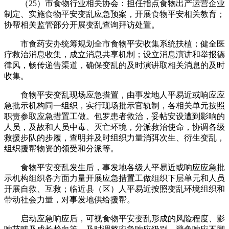
（25）市食物行业相关协会：担任指点食物出产运营企业
制定、实施食物平安变乱应急预案，开展食物平安相关教育；
协帮相关监管部分开展变乱查询拜访处置。
市食药安办统筹规划全市食物平安收集系统扶植；健全医
疗救治消息收集，成立消息共享机制；设立消息演讲和举报德
律风，畅传递告渠道，确保变乱的及时演讲取相关消息的及时
收集。
食物平安变乱现场应急措置，由事发地人平易近或响应应
急批示机构同一组织，实行现场批示官轨制，各相关单元按照
职责参取应急措置工做。包罗患者救治，妥帖安设遭到影响的
人员，及故和人员中毒、灭亡环境，分派救治使命，协调各级
救援步队的步履，查明并及时组织力量消弭次生、衍生变乱，
组织援帮物资的领受和分派等。
食物平安变乱发生后，事发地各级人平易近或响应应急批
示机构组织各方面力量开展应急措置工做组织下层单元和人员
开展自救、互救；临近县（区）人平易近按照变乱环境组织和
带动社会力量，对事发地供给援帮。
启动应急响应后，可视食物平安变乱形成的风险程度、影