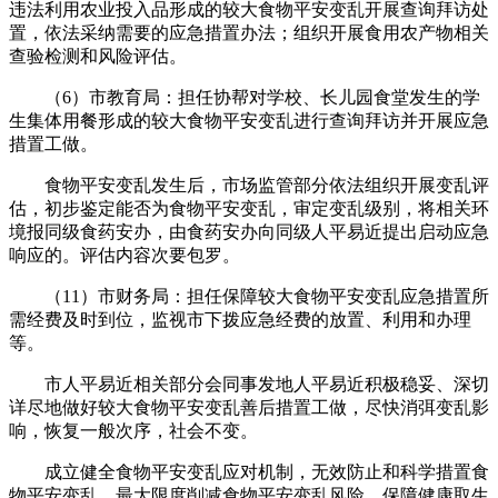
违法利用农业投入品形成的较大食物平安变乱开展查询拜访处
置，依法采纳需要的应急措置办法；组织开展食用农产物相关
查验检测和风险评估。
（6）市教育局：担任协帮对学校、长儿园食堂发生的学
生集体用餐形成的较大食物平安变乱进行查询拜访并开展应急
措置工做。
食物平安变乱发生后，市场监管部分依法组织开展变乱评
估，初步鉴定能否为食物平安变乱，审定变乱级别，将相关环
境报同级食药安办，由食药安办向同级人平易近提出启动应急
响应的。评估内容次要包罗。
（11）市财务局：担任保障较大食物平安变乱应急措置所
需经费及时到位，监视市下拨应急经费的放置、利用和办理
等。
市人平易近相关部分会同事发地人平易近积极稳妥、深切
详尽地做好较大食物平安变乱善后措置工做，尽快消弭变乱影
响，恢复一般次序，社会不变。
成立健全食物平安变乱应对机制，无效防止和科学措置食
物平安变乱，最大限度削减食物平安变乱风险，保障健康取生