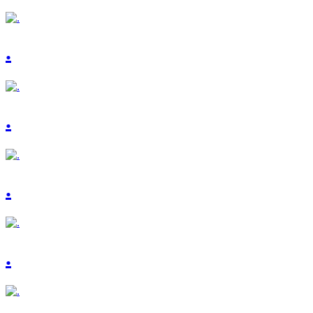
.
.
.
.