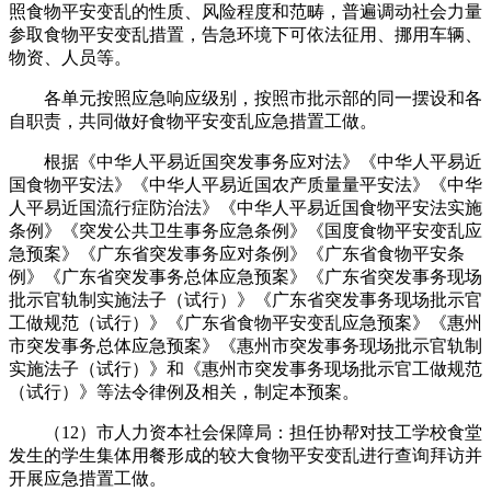
照食物平安变乱的性质、风险程度和范畴，普遍调动社会力量
参取食物平安变乱措置，告急环境下可依法征用、挪用车辆、
物资、人员等。
各单元按照应急响应级别，按照市批示部的同一摆设和各
自职责，共同做好食物平安变乱应急措置工做。
根据《中华人平易近国突发事务应对法》《中华人平易近
国食物平安法》《中华人平易近国农产质量量平安法》《中华
人平易近国流行症防治法》《中华人平易近国食物平安法实施
条例》《突发公共卫生事务应急条例》《国度食物平安变乱应
急预案》《广东省突发事务应对条例》《广东省食物平安条
例》《广东省突发事务总体应急预案》《广东省突发事务现场
批示官轨制实施法子（试行）》《广东省突发事务现场批示官
工做规范（试行）》《广东省食物平安变乱应急预案》《惠州
市突发事务总体应急预案》《惠州市突发事务现场批示官轨制
实施法子（试行）》和《惠州市突发事务现场批示官工做规范
（试行）》等法令律例及相关，制定本预案。
（12）市人力资本社会保障局：担任协帮对技工学校食堂
发生的学生集体用餐形成的较大食物平安变乱进行查询拜访并
开展应急措置工做。