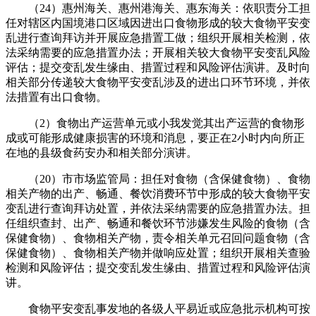
（24）惠州海关、惠州港海关、惠东海关：依职责分工担
任对辖区内国境港口区域因进出口食物形成的较大食物平安变
乱进行查询拜访并开展应急措置工做；组织开展相关检测，依
法采纳需要的应急措置办法；开展相关较大食物平安变乱风险
评估；提交变乱发生缘由、措置过程和风险评估演讲。及时向
相关部分传递较大食物平安变乱涉及的进出口环节环境，并依
法措置有出口食物。
（2）食物出产运营单元或小我发觉其出产运营的食物形
成或可能形成健康损害的环境和消息，要正在2小时内向所正
在地的县级食药安办和相关部分演讲。
（20）市市场监管局：担任对食物（含保健食物）、食物
相关产物的出产、畅通、餐饮消费环节中形成的较大食物平安
变乱进行查询拜访处置，并依法采纳需要的应急措置办法。担
任组织查封、出产、畅通和餐饮环节涉嫌发生风险的食物（含
保健食物）、食物相关产物，责令相关单元召回问题食物（含
保健食物）、食物相关产物并做响应处置；组织开展相关查验
检测和风险评估；提交变乱发生缘由、措置过程和风险评估演
讲。
食物平安变乱事发地的各级人平易近或应急批示机构可按