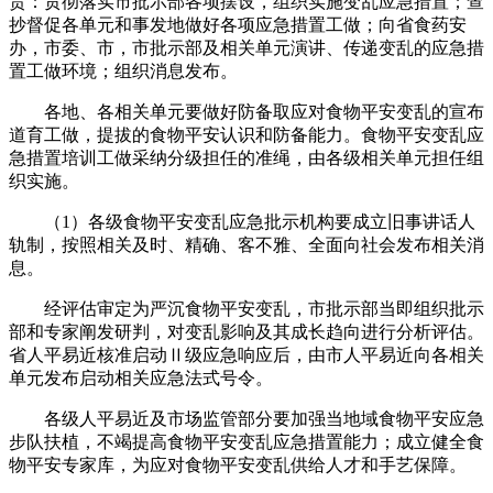
责：贯彻落实市批示部各项摆设，组织实施变乱应急措置；查
抄督促各单元和事发地做好各项应急措置工做；向省食药安
办，市委、市，市批示部及相关单元演讲、传递变乱的应急措
置工做环境；组织消息发布。
各地、各相关单元要做好防备取应对食物平安变乱的宣布
道育工做，提拔的食物平安认识和防备能力。食物平安变乱应
急措置培训工做采纳分级担任的准绳，由各级相关单元担任组
织实施。
（1）各级食物平安变乱应急批示机构要成立旧事讲话人
轨制，按照相关及时、精确、客不雅、全面向社会发布相关消
息。
经评估审定为严沉食物平安变乱，市批示部当即组织批示
部和专家阐发研判，对变乱影响及其成长趋向进行分析评估。
省人平易近核准启动Ⅱ级应急响应后，由市人平易近向各相关
单元发布启动相关应急法式号令。
各级人平易近及市场监管部分要加强当地域食物平安应急
步队扶植，不竭提高食物平安变乱应急措置能力；成立健全食
物平安专家库，为应对食物平安变乱供给人才和手艺保障。