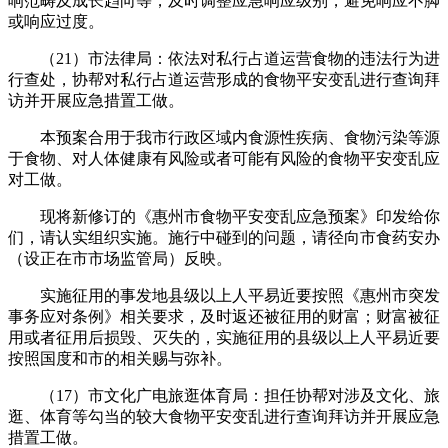
响范畴及成长趋向等，及时调整应急响应级别，避免响应不脚
或响应过度。
（21）市法律局：依法对私行占道运营食物的违法行为进
行查处，协帮对私行占道运营形成的食物平安变乱进行查询拜
访并开展应急措置工做。
本预案合用于我市行政区域内食源性疾病、食物污染等源
于食物、对人体健康有风险或者可能有风险的食物平安变乱应
对工做。
现将新修订的《惠州市食物平安变乱应急预案》印发给你
们，请认实组织实施。施行中碰到的问题，请径向市食药安办
（设正在市市场监管局）反映。
实施征用的事发地县级以上人平易近要按照《惠州市突发
事务应对条例》相关要求，及时返还被征用的财富；财富被征
用或者征用后损毁、灭失的，实施征用的县级以上人平易近要
按照国度和市的相关赐与弥补。
（17）市文化广电旅逛体育局：担任协帮对涉及文化、旅
逛、体育等勾当的较大食物平安变乱进行查询拜访并开展应急
措置工做。