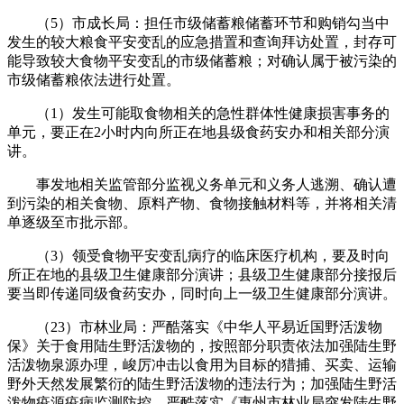
（5）市成长局：担任市级储蓄粮储蓄环节和购销勾当中
发生的较大粮食平安变乱的应急措置和查询拜访处置，封存可
能导致较大食物平安变乱的市级储蓄粮；对确认属于被污染的
市级储蓄粮依法进行处置。
（1）发生可能取食物相关的急性群体性健康损害事务的
单元，要正在2小时内向所正在地县级食药安办和相关部分演
讲。
事发地相关监管部分监视义务单元和义务人逃溯、确认遭
到污染的相关食物、原料产物、食物接触材料等，并将相关清
单逐级至市批示部。
（3）领受食物平安变乱病疗的临床医疗机构，要及时向
所正在地的县级卫生健康部分演讲；县级卫生健康部分接报后
要当即传递同级食药安办，同时向上一级卫生健康部分演讲。
（23）市林业局：严酷落实《中华人平易近国野活泼物
保》关于食用陆生野活泼物的，按照部分职责依法加强陆生野
活泼物泉源办理，峻厉冲击以食用为目标的猎捕、买卖、运输
野外天然发展繁衍的陆生野活泼物的违法行为；加强陆生野活
泼物疫源疫病监测防控，严酷落实《惠州市林业局突发陆生野