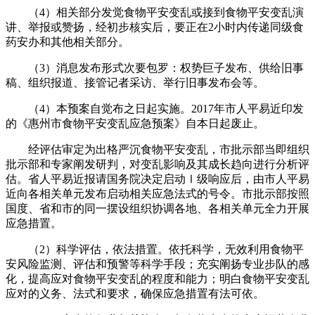
（4）相关部分发觉食物平安变乱或接到食物平安变乱演
讲、举报或赞扬，经初步核实后，要正在2小时内传递同级食
药安办和其他相关部分。
（3）消息发布形式次要包罗：权势巨子发布、供给旧事
稿、组织报道、接管记者采访、举行旧事发布会等。
（4）本预案自觉布之日起实施。2017年市人平易近印发
的《惠州市食物平安变乱应急预案》自本日起废止。
经评估审定为出格严沉食物平安变乱，市批示部当即组织
批示部和专家阐发研判，对变乱影响及其成长趋向进行分析评
估。省人平易近报请国务院决定启动Ⅰ级响应后，由市人平易
近向各相关单元发布启动相关应急法式的号令。市批示部按照
国度、省和市的同一摆设组织协调各地、各相关单元全力开展
应急措置。
（2）科学评估，依法措置。依托科学，无效利用食物平
安风险监测、评估和预警等科学手段；充实阐扬专业步队的感
化，提高应对食物平安变乱的程度和能力；明白食物平安变乱
应对的义务、法式和要求，确保应急措置有法可依。