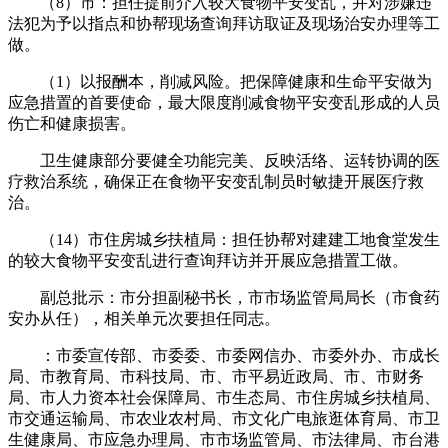
（8）市：担任提前介入较大食物平安变乱，并对涉嫌违
法犯为予以指点和协帮现场查询拜访取证及现场治安办理等工
做。
（1）以报酬本，削减风险。把保障健康和生命平安做为
应急措置的首要使命，最大限度削减食物平安变乱形成的人员
伤亡和健康损害。
卫生健康部分要健全功能完美、反映活络、运转协调的医
疗救治系统，确保正在食物平安变乱制员时敏捷开展医疗救
治。
（14）市住房城乡扶植局：担任协帮对建建工地食堂发生
的较大食物平安变乱进行查询拜访并开展应急措置工做。
副总批示：市分担副秘书长，市市场监管局局长（市食药
安办从任），相关单元次要担任同志。
：市委宣传部、市委委、市委网信办、市委外办、市成长
局、市教育局、市科技局、市、市平易近政局、市、市财务
局、市人力资本社会保障局、市生态局、市住房城乡扶植局、
市交通运输局、市农业农村局、市文化广电旅逛体育局、市卫
生健康局、市应急办理局、市市场监管局、市法律局、市台港