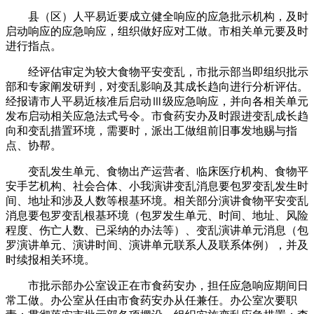
县（区）人平易近要成立健全响应的应急批示机构，及时
启动响应的应急响应，组织做好应对工做。市相关单元要及时
进行指点。
经评估审定为较大食物平安变乱，市批示部当即组织批示
部和专家阐发研判，对变乱影响及其成长趋向进行分析评估。
经报请市人平易近核准后启动Ⅲ级应急响应，并向各相关单元
发布启动相关应急法式号令。市食药安办及时跟进变乱成长趋
向和变乱措置环境，需要时，派出工做组前旧事发地赐与指
点、协帮。
变乱发生单元、食物出产运营者、临床医疗机构、食物平
安手艺机构、社会合体、小我演讲变乱消息要包罗变乱发生时
间、地址和涉及人数等根基环境。相关部分演讲食物平安变乱
消息要包罗变乱根基环境（包罗发生单元、时间、地址、风险
程度、伤亡人数、已采纳的办法等）、变乱演讲单元消息（包
罗演讲单元、演讲时间、演讲单元联系人及联系体例），并及
时续报相关环境。
市批示部办公室设正在市食药安办，担任应急响应期间日
常工做。办公室从任由市食药安办从任兼任。办公室次要职