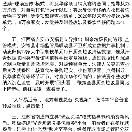
激励+现场宣传”模式，将反华侈条目纳入宴请合同，指导从办
方消费，对自动打包行为予以励；将反餐饮华侈纳入收集餐饮
食物平安管理等专项监视查抄清单，2026年以来查抄餐饮办事
单元1。8万余家次，发觉并及时整改涉及餐饮华侈问题2541
个。
五、江西省吉安市安福县立异推出“厨余垃圾反向逃踪”监
管模式。安福县市场监管局联动县环卫所成立数据共享机制，
动态归集72家大中型餐饮单元每日厨余垃圾清运数据。连系汗
青数据取同类型餐馆均值科学设定基准线，通过数据比对沉点
监测垃圾量非常激增环境。对被预警单元，法律人员突击查抄
后厨及就餐区，核查食材采购记实、小份菜设置、点餐指导、
反华侈宣传等环节环节。对查实华侈行为的，依法责令整改并
纳入沉点监管，及时开展“回头看”，鞭策全县厨余垃圾量同比
下降8%。前往搜狐，查看更多。
“人平易近号”、地方电视总台“央视频”、微博等平台普遍
转发推送，点击量！
三、江苏省南通市立异“光盘兑换”模式指导节约消费新风
尚。积极搭建“光盘步履兑换优惠券”平台，消费者正在餐厅就
餐后，只需上传“光盘”照片至平台，经餐厅取市场监管部分双