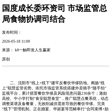
国度成长委环资司 市场监管总
局食物协调司结合
发布时间：
2026-05-18 11:09
来源： k8一触即发人生赢家
原创
二、沈阳市“线上+线下”建牢反餐饮华侈防地。阐扬“线
上”聪慧监管劣势。依托市场监管系统搭建外卖骑手“随手拍”
监视平台，累计措置餐饮华侈及风险现患问题230余个；激励
高校、中小学打制“食安聪慧食堂”，推广聪慧点餐系统，动态
调整菜谱及备餐量，无效削减供需差导致的餐饮华侈。完美
“线下”管理机制。正在婚宴、华诞宴等范畴奉行“合同束缚+励