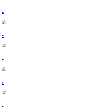
.
.
.
.
.