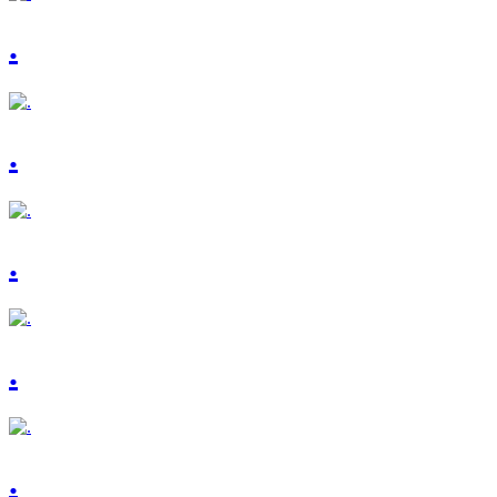
.
.
.
.
.