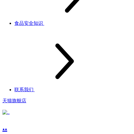
食品安全知识
联系我们
天猫旗舰店
..