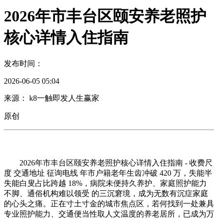
2026年市丰台区颐安养老照护
核心详情入住指南
发布时间：
2026-06-05 05:04
来源： k8一触即发人生赢家
原创
2026年市丰台区颐安养老照护核心详情入住指南 - 收费尺
度 交通地址 征询电线 年市户籍老年生齿冲破 420 万，失能半
失能白叟占比跨越 18%，病院未便持久养护、家庭照护能力
不脚、通俗机构难以领受 的三沉窘境，成为无数有沉症家庭
的心头之痛。正在寸土寸金的城市焦点区，若何找到一处兼具
专业照护能力、交通便当性取人文温度的养老居所，已成为万