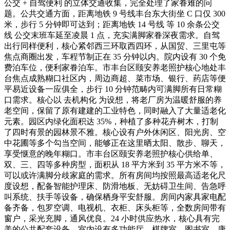
公交 + 自驾便利 的立体交通收集，完全处理了家眷难的问
题。公共交通方面，距离地铁 9 号线丰台东大街坐 C 口仅 300
米，步行 5 分钟即可达到；距离地铁 14 号线 等 10 余条公交
线 公交末班车延至凌晨 1 点，充实满脚家眷深夜需求。自驾
出行同样便利，核心紧邻西三环取西四环，从国贸、三里屯等
焦点商圈出发，车程节制正在 35 分钟以内。院内设有 30 个免
费泊车位，便利家眷泊车。市丰台区颐安养老照护核心地处丰
台焦点成熟糊口社区内，周边商超、菜市场、银行、药店等便
平易近设备一应俱全，步行 10 分钟范畴内可满脚所有日常糊
口需求。核心以 去机构化 为设想，将老厂房为温暖舒服的养
老空间，保留了原有建建的工业特色，同时融入了大量适老化
元素。园区内绿化面积达 35%，种植了多种花卉树木，打制
了四时有景的园林景不雅。核心设有户外休闲区、阳光房、空
中花圃等多个勾当空间，能够正在这里晒太阳、散步、聊天，
享受惬意的晚年糊口。市丰台区颐安养老照护核心供给单、
双、三、四等多种房型，面积从 18 平方米到 35 平方米不等，
可以或许满脚分歧家庭的需求。所有房间均按照最高适老化尺
度设想，配备智能护理床、防滑地板、无妨碍卫生间、告急呼
叫系统、扶手等设备，确保栖身平安舒服。房间内家具家电配
备齐备，包罗空调、电视机、衣柜、床头柜等，全数房间带有
窗户，采光充脚，通风优良。24 小时供应热水，核心具有完
美的公共配套设备，室内设有多功能厅、棋牌室、图书室、康