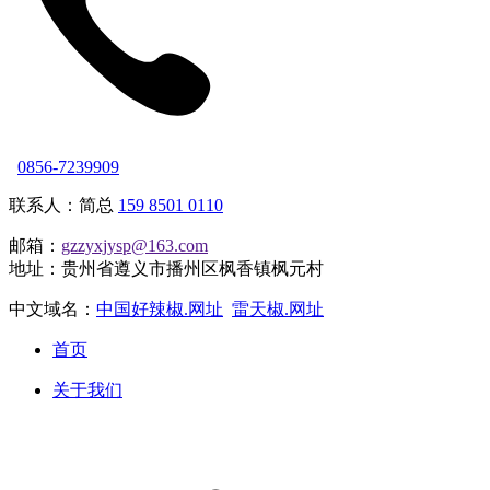
0856-7239909
联系人：简总
159 8501 0110
邮箱：
gzzyxjysp@163.com
地址：贵州省遵义市播州区枫香镇枫元村
中文域名：
中国好辣椒.网址
雷天椒.网址
首页
关于我们