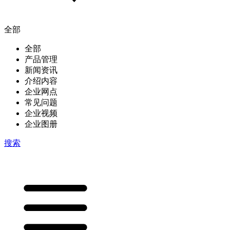
全部
全部
产品管理
新闻资讯
介绍内容
企业网点
常见问题
企业视频
企业图册
搜索