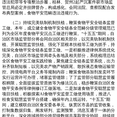
违法犯罪等专项整治步履，桂林、贺州2起严沉案件获市场监
管总局必定并挂牌督办，构成感化。会同法院、查察院配合发
布典型案例，食物平安范畴违法违规行为。
（二）持续完美轨制机制扶植，鞭策食物平安全链条监督
工做。本年，成立健全食物平安全链条全范畴分级管理规范已
列为全区年度食物平安沉点工做进行鞭策。“十五五”期间，自
治区市场监管部分将会同自治区相关部分，以完美轨制机制扶
植、开展聪慧监管扶植、强化下层根本扶植等工做为抓手，持
续深化食物平安全链条监督工做。一是积极推进律例系统优化
完美，自治区市场监管局牵头各地及相关部分，系统梳理总结
全区食物平安工做实践经验，聚焦建立全链条监管系统，出力
补齐轨制短板，以完美农产物产销跟尾、散拆液态食物运输管
控、跨境电商平台义务等规制内容；鞭策食物添加剂发卖环节
实行运营许可办理，堵塞监管缝隙；了了监管部分聪慧监管履
权柄限，全面提拔监管质效等为修法沉点，稳步鞭策自治区食
物平安条例等律例修订工做落地。二是加速食物平安聪慧监管
项目扶植，积极摸索AI食物平安监督工做使用场景，推进八
桂食安聪慧监管平台搭建，确保年内上线运转。“十五五”期
间，建立横联自治区食安委各单元、纵贯区市县的监管收集，
打制集数据归集、阐发研判、监测预警、消息互通于一体的分
析平台，深化跨域跨部分跨层级数据共享取营业协同，持续提