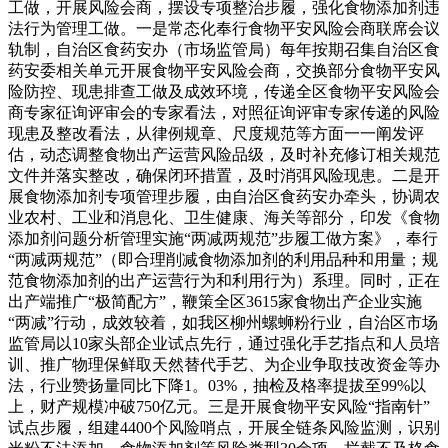
工做，开展风险会商，摆设专项整治步履，强化食物添加剂违
法行为管理工做。一是常态化奉行食物平安风险会商联席会议
轨制，自治区食药安办（市场监管局）每年按期召集自治区食
药安委相关单元开展食物平安风险会商，交换部分食物平安风
险防控、现患排查工做及成效环境，传递全区食物平安风险会
商专家征询评审会的专家看法，对照征询评审专家传递的风险
现患及整改看法，从律例规章、尺度规范等方面一一阐发评
估，动态调整食物出产运营风险品级，及时补充修订相关规范
文件并落实整改，确保闭环措置，及时消弭风险现患。二是开
展食物添加剂专项管理步履，由自治区食药安办牵头，协调农
业农村、工业和消息化、卫生健康、海关等部分，印发《食物
添加剂问题分析管理实施“两减两规范”步履工做方案》，奉行
“两减两规范”（即合理削减食物添加剂的利用品种和用量；规
范食物添加剂的出产运营行为和利用行为）系理。同时，正在
出产端推广“极简配方”，鞭策全区3615家食物出产企业实施
“两减”行动，成效较着，如我区柳州螺蛳粉行业，自治区市场
监管局以10家头部企业试点先行，通过强化手艺指点和人员培
训、推广物理保鲜取天然替代手艺、为企业争取技改资金等办
法，行业赞扬量同比下降1。03%，抽检及格率提拔至99%以
上，财产规模冲破750亿元。三是开展食物平安风险“指南针”
试点步履，组建4400个风险哨点，开展全链条风险监测，识别