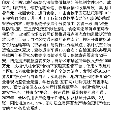
印发《广西涉农范畴结合法律协做机制》等轨制文件14个。成
立食用农产物、储存运输寄递、收集食物和收集餐饮、集顶用
餐单元、校园食物、进口食物、冲击食物平安违法犯罪等10个
专项协做小组，进一步了了各部分食物平安监管职责鸿沟和监
管协做内容，鞭策食物平安跨部分协做由“各管一段”向“堆叠
联防”改变。三是深化液态食物运输、食物寄递等沉点范畴专
项监管，自治区市场监管局积极推进沉点液态食物道散拆运输
准运许可工做；自治区交通运输厅正在南宁、柳州开展散拆液
态食物运输车辆（或容器）清洗行业办理试点，累计核查食物
运输企业96家次，查抄运输车辆1500台次；自治区邮政办理局
持续两年开展实名收寄专项整治步履，保障寄递渠道食物平
安。四是提拔聪慧监管实效，自治区市场监管局投入资金1006
万元，扶植“八桂食安”食物平安聪慧监管平台，使用AI系统对
全区8。5万家收集餐饮外卖商户全笼盖筛查，发觉问题9153个
并及时督促平台自查自纠，实现婴长儿配方乳粉和特医食物企
业非现场监管全笼盖、学校食堂“互联网+明厨亮灶”笼盖率达
99%。联动自治区农业农村厅打通数据壁垒，实现“数智八桂
农安”平台、“桂食安”平台、“牧运通桂”系统数据互联互通，
2025年，全区食用农产物电子许诺达标及格证开具68。2万
张，同比增加194。9%，初步建立贯穿畜禽产地检疫到产物发
卖的全链条监管系统。