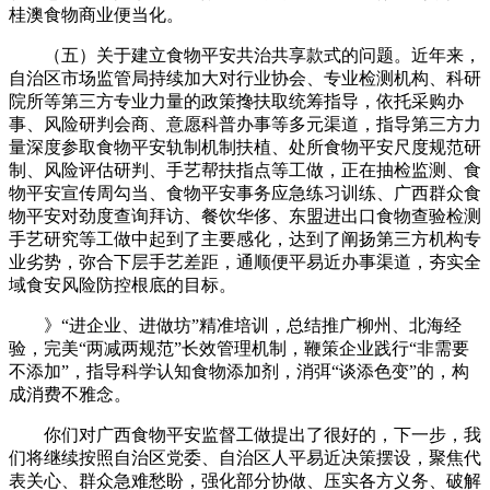
桂澳食物商业便当化。
（五）关于建立食物平安共治共享款式的问题。近年来，
自治区市场监管局持续加大对行业协会、专业检测机构、科研
院所等第三方专业力量的政策搀扶取统筹指导，依托采购办
事、风险研判会商、意愿科普办事等多元渠道，指导第三方力
量深度参取食物平安轨制机制扶植、处所食物平安尺度规范研
制、风险评估研判、手艺帮扶指点等工做，正在抽检监测、食
物平安宣传周勾当、食物平安事务应急练习训练、广西群众食
物平安对劲度查询拜访、餐饮华侈、东盟进出口食物查验检测
手艺研究等工做中起到了主要感化，达到了阐扬第三方机构专
业劣势，弥合下层手艺差距，通顺便平易近办事渠道，夯实全
域食安风险防控根底的目标。
》“进企业、进做坊”精准培训，总结推广柳州、北海经
验，完美“两减两规范”长效管理机制，鞭策企业践行“非需要
不添加”，指导科学认知食物添加剂，消弭“谈添色变”的，构
成消费不雅念。
你们对广西食物平安监督工做提出了很好的，下一步，我
们将继续按照自治区党委、自治区人平易近决策摆设，聚焦代
表关心、群众急难愁盼，强化部分协做、压实各方义务、破解