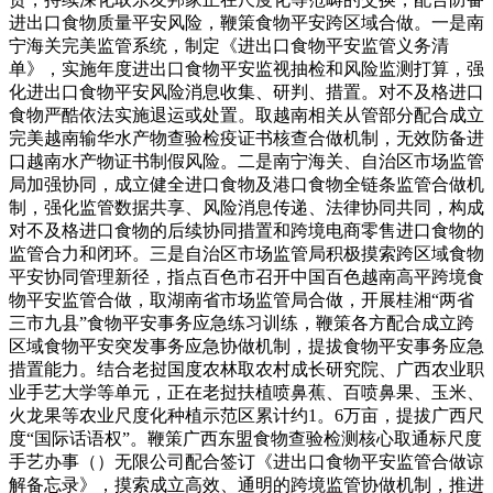
进出口食物质量平安风险，鞭策食物平安跨区域合做。一是南
宁海关完美监管系统，制定《进出口食物平安监管义务清
单》，实施年度进出口食物平安监视抽检和风险监测打算，强
化进出口食物平安风险消息收集、研判、措置。对不及格进口
食物严酷依法实施退运或处置。取越南相关从管部分配合成立
完美越南输华水产物查验检疫证书核查合做机制，无效防备进
口越南水产物证书制假风险。二是南宁海关、自治区市场监管
局加强协同，成立健全进口食物及港口食物全链条监管合做机
制，强化监管数据共享、风险消息传递、法律协同共同，构成
对不及格进口食物的后续协同措置和跨境电商零售进口食物的
监管合力和闭环。三是自治区市场监管局积极摸索跨区域食物
平安协同管理新径，指点百色市召开中国百色越南高平跨境食
物平安监管合做，取湖南省市场监管局合做，开展桂湘“两省
三市九县”食物平安事务应急练习训练，鞭策各方配合成立跨
区域食物平安突发事务应急协做机制，提拔食物平安事务应急
措置能力。结合老挝国度农林取农村成长研究院、广西农业职
业手艺大学等单元，正在老挝扶植喷鼻蕉、百喷鼻果、玉米、
火龙果等农业尺度化种植示范区累计约1。6万亩，提拔广西尺
度“国际话语权”。鞭策广西东盟食物查验检测核心取通标尺度
手艺办事（）无限公司配合签订《进出口食物平安监管合做谅
解备忘录》，摸索成立高效、通明的跨境监管协做机制，推进