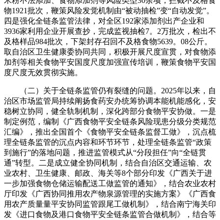
米粉不法添加、食物添加剂等风险类型30余项，拦截不及格食
物1921批次，鞭策风险发觉机制由“被动抽检”变“自动发觉”。
四是强化全链条监管法律，对全区192家添加剂出产企业和
3936家利用企业开展查抄，完成监视抽检7。2万批次，检出不
及格样品984批次，下架封存召回不及格食物5639。08公斤。
取自治区卫生健康委协同共同，积极开展尺度宣贯，对食物添
加剂等相关食物平安国度尺度加强宣传培训，鞭策食物平安国
度尺度无效贯彻实施。
（二）关于全链条监管仍有裂缝的问题。2025年以来，自
治区市场监管局持续阐扬食药安办统筹协调本能机能感化，安
稳树立协同，健全轨制机制，深化跨部分食物平安协做。一是
制定例范，编制《广西食物平安全链条风险现患分级分类规范
汇编》，推出全国首个《食物平安全链条监督工做》，沉点梳
理全链条监管的沉点内容和环节环节，处理全链条监管“政策
到施行”的落地问题，推进监管模式从“分段担任”向“全链贯
通”转型。二是成立健全协同机制，结合自治区交通运输、农
业农村、卫生健康、邮政、海关等8个部分印发《广西关于进
一步加强食物仓储运输配送工做监管的通知》，结合农业农村
厅印发《广西协同推用农产物泉源管理的实施方案》《广西食
用农产质量量平安协同监管跟尾工做机制》，结合南宁海关印
发《进口食物及港口食物平安全链条监管合做机制》，结合等