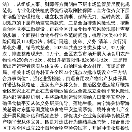
法》，从组织人事、财障等方面明白下层市场监管所尺度化规
范化、专业化化扶植的系统行动取刚性保障，全方位夯实下层
市场监管管理根底，建立权责清晰、保障无力、运转高效、履
职规范的下层市场监管新款式。二是全面排查风险现患，按照
自治区党委工做摆设，正在全区开展食物平安风险现患排查整
治步履，全面摸排食物各行业各范畴问题，梳理7大类40个风
险问题及113项办法，制定“问题、使命、义务”清单，实行清
单化办理、销号式整改。2025年共查抄各类从体52。92万家
次，排查整改现患5。2万个。全区农贸市场开展入场食用农产
物快检250余万批次，检出并措置阳性批次8841批次。三是鞭
策出产运营者落实从体义务，自治区农业农村厅、市场监管
局、相关市场创办朴直在全区23个沉点农批市场设立“三方结
合办事岗位”，强化进货检验，倒逼食用农产物出产从体开具
许诺达标及格证，压实出产从体义务。自治区交通运输厅鞭策
全区89家正在产正在营食物运输企业全数成立食物平安风险现
患内部演讲励机制，并将励机制运转环境纳入日常平安查抄，
确保食物平安从体义务层层传导、落地生根。南宁海关协帮海
关总署对东盟等国度输华食物平安监管系统、境外食物出产企
业开展风险评估和视频查抄，督促境外企业落实输华食物及农
产物平安从体义务。四是对违法行为连结高压态势，结合自治
区正在全区成立22个跟尾食物查验尝试室，开展冲击收集餐饮