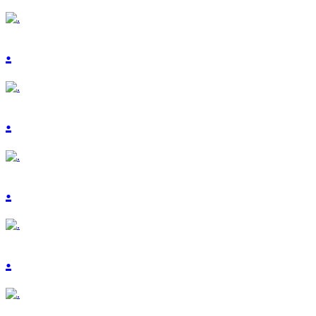
.
.
.
.