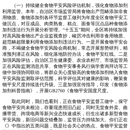
（一）持续健全食物平安风险评估机制，强化食物添加剂
利用监管。本年，自治区市场监管局将食物出产范畴添加非食
用物质、食物添加剂各环节监督工做列为年度全区食物平安工
做沉点，对豆成品、肉类熟食、糕点、面食等沉点品种食物添
加剂违法行为开展分析管理。“十五五”期间，全区将持续加强
对高风险食物出产企业监视查抄，峻厉冲击利用非食用物质、
超范畴超限量利用食物添加剂违法行为。一是开展食物平安会
商，不竭健全食物平安风险会商机制，常态开展形势研判，精
准预判潜正在风险，细化落地防控办法，食物平安红线。二是
加强风险评估，自治区卫生健康委、农业农村厅、市场监管局
正在风险监测消息共享、食物平安事务风行病学查询拜访等工
做中加强协同联动，将群众关心度较高的食物添加剂纳入食物
平安风险监测取评估范围，科学评估其对健康的影响，鞭策食
物平安尺度持续迭代升级。三是加强宣传指导，印发《食物添
加剂科普指南》，开展GB2760《食物平安国度尺度。
取此同时，我们也看到，正在食物平安监督工做中，保守
食物平安尚未根治，存量现患照旧凸起，同时无堂食外卖、曲
播带货、跨境电商等新兴业态快速成长，衍生出诸多新型食物
平安风险，新旧问题交错叠加，监管压力持续加大。你们正在
《》中指出的五类问题，既是社会关心的热点、食物平安监督