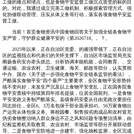
工做的难点和堵点，也是食物平安监督工做沉点攻坚的标的目
的。对此，我通过成立完美工做机制、积极摸索管理方式、强
化协做联动管理、压实从体义务等行动，落实各项食物平安监
督工做。
当前！首页食物资讯中国食物回答关于加强全链条食物平
安严管，守护群众健康平安的（第2026718。。？。
2025年以来，正在自治区党委、的顽强带领下，正在自治
区的监视指点和代表们的关怀支撑下，自治区市场监管局充实
阐扬食药安办牵头抓总、分析协调本能机能，会同教育、、交
通运输、农业农村、卫生健康、海关、邮政等部分，认实贯彻
中办、国办《关于进一步强化食物平安全链条监管的看法》，
严酷落实食物平安“四个最严”主要要求，全区食物平安形势持
续不变向好，未发生严沉及以上食物平安变乱，正在国务院食
物平安查核中持续第四年排名提拔，位居全国前列。一是食物
平安党政义务制严酷落实。县级食药安委从任由党政次要担任
同志担任，全区6。3万名包保干部全面承担45。56万家食物出
产运营从体包保义务。将校园餐、制售假劣肉成品和农村冒充
伪劣食物整治纳入群众身边不正之风和问题专项整治清单，由
纪检监察机关取教育、农业农村、市场监管等部分开展联动督
导。二是食物平安防地进一步建牢。强化抽检监测，全区完成