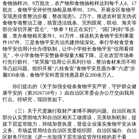
食物抽样20。9万批次，农产物和食物抽检样达到每千人4。17
批次，食物平安评价性抽检及格率99。33%。开展全区食物平
安现患排查整治步履，整改现患5。2万个。推进农村冒充伪劣
食物专项整治工做，措置违法线条。完刑跟尾，联动、海关等
部分深切开展“昆仑”、“铁拳？桂正在实打”、“国门利剑”等步
履，查办食物相关案件1。61万件，移送机关食物平安刑事案
件197件。三是食物平安共治共建持续深化。奉行学校食堂食
物平安信用计分办理轨制，让中小学校长食物平安“信用看得
见”，中小学食物平安赞扬举报量大幅下降。正在农贸市场奉
行先行赔付、“笑哭脸”信用公示系列行动，整治食材来历不明
等凸起问题。组织开展“八桂食安”食物平安意愿办事“六进”步
履830余场，食物平安科普宣传惠及群众200余万人。
你们提出的《关于加强全链条食物平安严管，守护群众健
康平安的（第2026718号）》由自治区常委会办公厅交由我局
打点。经研究，现回答如下。
（三）关于尺度施行取财产束缚不脚的问题。自治区相关
部分认实贯彻地方和自治区相关工做摆设，完美轨制机制，提
拔下层监管能力，持续加督执度，督促企业落实食物平安从体
义务。市场监管局结合自治区党委组织部、自治区编办、自治
区财务厅印发《进一步加强下层市场监管所扶植的若干看