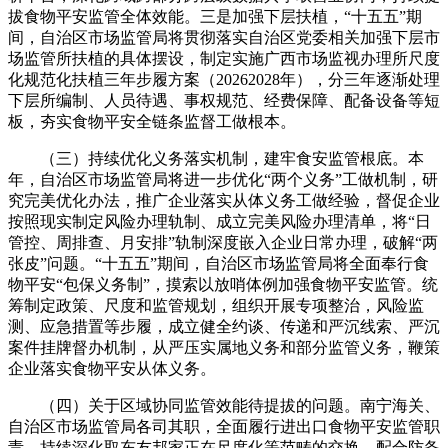
拔食物平安监管全体效能。三是加强下层扶植，“十五五”期
间，自治区市场监管局将贯彻落实自治区党委相关加强下层市
场监管所扶植的具体摆设，制定实施广西市场监视办理所尺度
化规范化扶植三年步履方案（20262028年），分三年逐渐处理
下层所编制、人员待遇、事权规范、经费保障、配备设备等短
板，夯实食物平安全链条监督工做根本。
（三）持续优化义务落实机制，建牢食安监管根底。本
年，自治区市场监管局将进一步优化“两个义务”工做机制，研
究完美优化办法，推广企业落实从体义务工做经验，督促企业
按照现实制定风险办理轨制、成立完美风险办理清单，将“日
管控、周排查、月安排”轨制深度嵌入企业日常办理，破解“两
张皮”问题。“十五五”期间，自治区市场监管局将全面奉行食
物平安“包保义务制”，摸索以放哨体例加强食物平安监管。统
筹制定政策、尺度和监管规划，组织开展专项整治，风险监
测、应急措置等步履，成立健全约谈、传递和严沉线索、严沉
案件挂牌督办机制，从严压实属地义务和部分监管义务，鞭策
企业落实食物平安从体义务。
（四）关于区域协同监管效能待提拔的问题。南宁海关、
自治区市场监管局各司其职，全面履行进出口食物平安监管职
责，持续深化取东友邦家正在尺度化等范畴的交换，配合防备