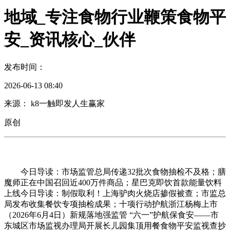
地域_专注食物行业鞭策食物平
安_资讯核心_伙伴
发布时间：
2026-06-13 08:40
来源： k8一触即发人生赢家
原创
今日导读：市场监管总局传递32批次食物抽检不及格；膳
魔师正在中国召回近400万件商品；星巴克即饮首款能量饮料
上线今日导读：制假取利！上海驴肉火烧店掺假被查；市监总
局发布收集餐饮专项抽检成果；十项行动护航浙江杨梅上市
（2026年6月4日）新规落地强监管 “六一”护航保食安——市
东城区市场监视办理局开展长儿园集顶用餐食物平安监视查抄