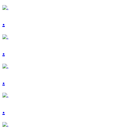
.
.
.
.