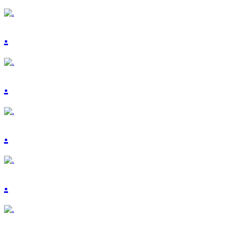
.
.
.
.