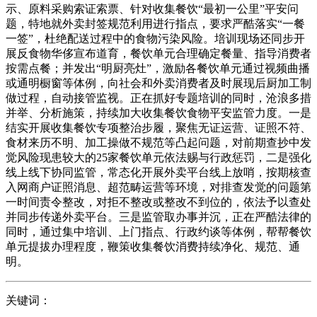
示、原料采购索证索票、针对收集餐饮“最初一公里”平安问
题，特地就外卖封签规范利用进行指点，要求严酷落实“一餐
一签”，杜绝配送过程中的食物污染风险。培训现场还同步开
展反食物华侈宣布道育，餐饮单元合理确定餐量、指导消费者
按需点餐；并发出“明厨亮灶”，激励各餐饮单元通过视频曲播
或通明橱窗等体例，向社会和外卖消费者及时展现后厨加工制
做过程，自动接管监视。正在抓好专题培训的同时，沧浪多措
并举、分析施策，持续加大收集餐饮食物平安监管力度。一是
结实开展收集餐饮专项整治步履，聚焦无证运营、证照不符、
食材来历不明、加工操做不规范等凸起问题，对前期查抄中发
觉风险现患较大的25家餐饮单元依法赐与行政惩罚，二是强化
线上线下协同监管，常态化开展外卖平台线上放哨，按期核查
入网商户证照消息、超范畴运营等环境，对排查发觉的问题第
一时间责令整改，对拒不整改或整改不到位的，依法予以查处
并同步传递外卖平台。三是监管取办事并沉，正在严酷法律的
同时，通过集中培训、上门指点、行政约谈等体例，帮帮餐饮
单元提拔办理程度，鞭策收集餐饮消费持续净化、规范、通
明。
关键词：