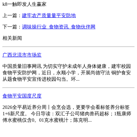
k8一触即发人生赢家
上一篇：
建牢农产质量量平安防地
下一篇：
调味操行业_食物资讯_食物伙伴网
相关新闻
广西北流市市场监
中国质量旧事网讯 为切实守护未成年人身体健康，建牢校园
食物平安防护网，近日，永顺小学，开展尚德守法 铜护食安
从题食物平安宣传进校园勾当。环...
食物平安国度尺度
2026全平易近养分周丨会烹会选，更要学会看标签养分标签
1+6新尺度。 今日导读：双汇子公司猪肉兽药超标；1瓶康师
傅水蜜桃仅含0。01克水蜜桃汁；陈克明...