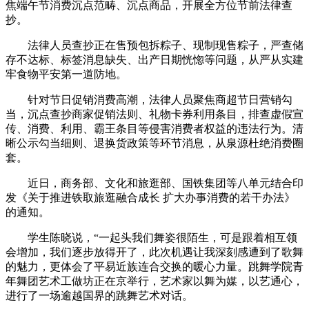
焦端午节消费沉点范畴、沉点商品，开展全方位节前法律查
抄。
法律人员查抄正在售预包拆粽子、现制现售粽子，严查储
存不达标、标签消息缺失、出产日期恍惚等问题，从严从实建
牢食物平安第一道防地。
针对节日促销消费高潮，法律人员聚焦商超节日营销勾
当，沉点查抄商家促销法则、礼物卡券利用条目，排查虚假宣
传、消费、利用、霸王条目等侵害消费者权益的违法行为。清
晰公示勾当细则、退换货政策等环节消息，从泉源杜绝消费圈
套。
近日，商务部、文化和旅逛部、国铁集团等八单元结合印
发《关于推进铁取旅逛融合成长 扩大办事消费的若干办法》
的通知。
学生陈晓说，“一起头我们舞姿很陌生，可是跟着相互领
会增加，我们逐步放得开了，此次机遇让我深刻感遭到了歌舞
的魅力，更体会了平易近族连合交换的暖心力量。跳舞学院青
年舞团艺术工做坊正在京举行，艺术家以舞为媒，以艺通心，
进行了一场逾越国界的跳舞艺术对话。