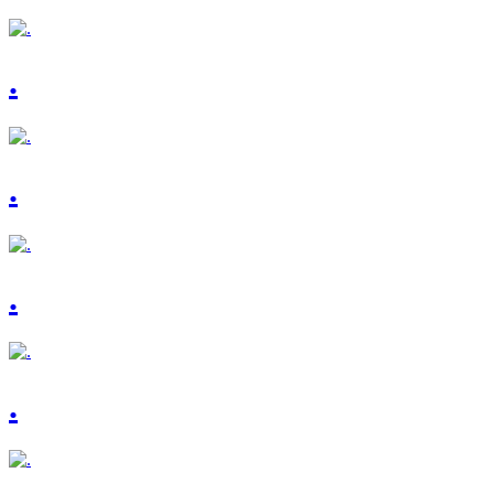
.
.
.
.