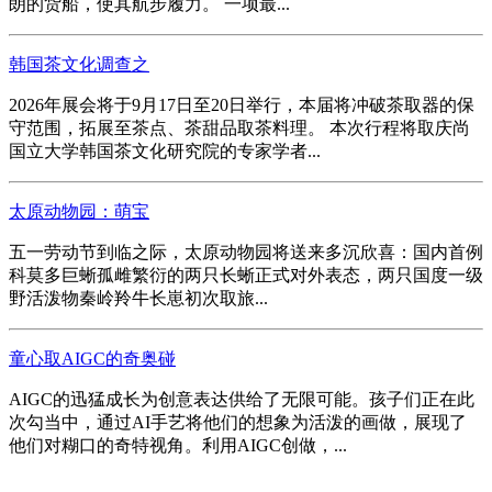
朗的货船，使其航步履力。 一项最...
韩国茶文化调查之
2026年展会将于9月17日至20日举行，本届将冲破茶取器的保
守范围，拓展至茶点、茶甜品取茶料理。 本次行程将取庆尚
国立大学韩国茶文化研究院的专家学者...
太原动物园：萌宝
五一劳动节到临之际，太原动物园将送来多沉欣喜：国内首例
科莫多巨蜥孤雌繁衍的两只长蜥正式对外表态，两只国度一级
野活泼物秦岭羚牛长崽初次取旅...
童心取AIGC的奇奥碰
AIGC的迅猛成长为创意表达供给了无限可能。孩子们正在此
次勾当中，通过AI手艺将他们的想象为活泼的画做，展现了
他们对糊口的奇特视角。利用AIGC创做，...