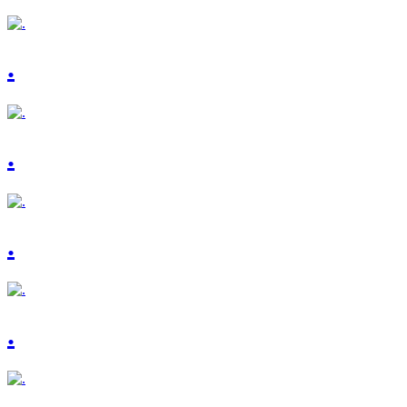
.
.
.
.