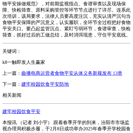
物平安操做规范》，对前期监视指点、食谱审查以及现场保
障、快检筛查、原料采购管控等环节节点进行了详尽。连系此
次培训，该局要求，法律人员要高度注沉，充实认清严沉勾当
食物平安保障的严沉意义，认实履职，全环节全过程把好食物
平安关口。要凸起监管沉点、紧盯亏弱环节，食谱审查，快检
筛查，抓好过后的工做总结，及时消弭现患，守住平安底线。
关键词：
k8一触即发人生赢家
上一篇：
曲播电商运营者食物平安从体义务新规发布 13类
下一篇：
建牢校园饮食平安防地
相关新闻
建牢校园饮食平安
本报讯 （记者 刘小宇） 跟着春季开学的到来，汾阳市市场监
视办理局积极步履，于2月8日成功举办2025年春季开学校园食