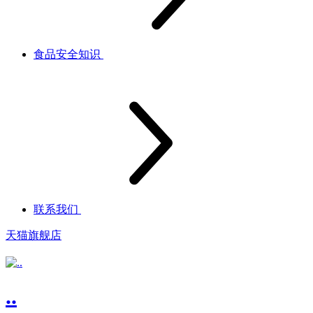
食品安全知识
联系我们
天猫旗舰店
..