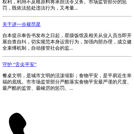
权利，利用不及格原料将承担法令义务。市场监管部分的惩
罚，既依法惩处违法行为，又考量...
关于进一步规范星
自本提示奉告书发布之日起，星级饭馆及相关从业人员当即开
展自查自纠，切实规范本身运营行为，加强内部办理，成立健
全束缚机制，自动接管社会的监...
守护 “舌尖平安”
餐桌文明，是城市文明的活泼缩影；食物平安，是平易近生幸
福的底线。市市场监管部分严酷落实食物平安最严谨的尺度、
最严酷的监管、最峻厉的惩罚、...