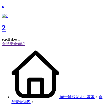
.
2
scroll down
食品安全知识
k8一触即发人生赢家
>
食
品安全知识
>