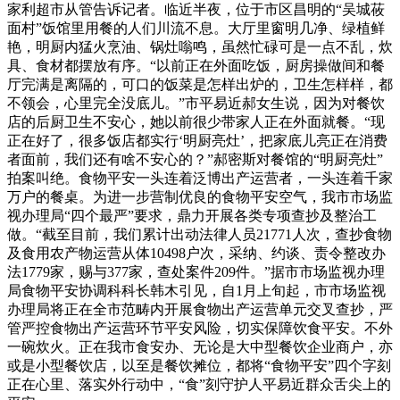
家利超市从管告诉记者。临近半夜，位于市区昌明的“吴城莜
面村”饭馆里用餐的人们川流不息。大厅里窗明几净、绿植鲜
艳，明厨内猛火烹油、锅灶嗡鸣，虽然忙碌可是一点不乱，炊
具、食材都摆放有序。“以前正在外面吃饭，厨房操做间和餐
厅完满是离隔的，可口的饭菜是怎样出炉的，卫生怎样样，都
不领会，心里完全没底儿。”市平易近郝女生说，因为对餐饮
店的后厨卫生不安心，她以前很少带家人正在外面就餐。“现
正在好了，很多饭店都实行‘明厨亮灶’，把家底儿亮正在消费
者面前，我们还有啥不安心的？”郝密斯对餐馆的“明厨亮灶”
拍案叫绝。食物平安一头连着泛博出产运营者，一头连着千家
万户的餐桌。为进一步营制优良的食物平安空气，我市市场监
视办理局“四个最严”要求，鼎力开展各类专项查抄及整治工
做。“截至目前，我们累计出动法律人员21771人次，查抄食物
及食用农产物运营从体10498户次，采纳、约谈、责令整改办
法1779家，赐与377家，查处案件209件。”据市市场监视办理
局食物平安协调科科长韩木引见，自1月上旬起，市市场监视
办理局将正在全市范畴内开展食物出产运营单元交叉查抄，严
管严控食物出产运营环节平安风险，切实保障饮食平安。不外
一碗炊火。正在我市食安办、无论是大中型餐饮企业商户，亦
或是小型餐饮店，以至是餐饮摊位，都将“食物平安”四个字刻
正在心里、落实外行动中，“食”刻守护人平易近群众舌尖上的