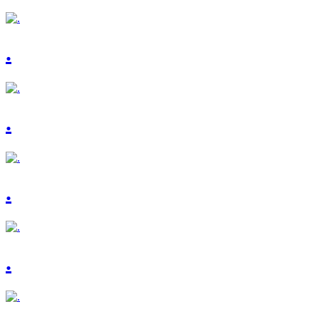
.
.
.
.