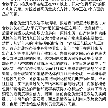
食物平安抽检及格率连结正在99％以上，群众“吃得平安”的根
本愈加安定。对照首都高质量成长方针，仍存正在3个方面的
凸起问题。
食物质量消息表达不敷清晰。跟着糊口程度持续提拔，对
食物的关心已从“平安可食”延长至“实正在可托、优良健康”。
质量消费逐步成为市场支流趋向，原料来历、出产体例和功能
属性等差同化消息日益成为消费者判断产物质量的主要根据。
然而，从近年来的“南极磷虾油”制假、“速成工艺陈皮”加工乱
象、冒充红薯粉条等事务能够看出，部门产物正在原料来历、
出产工艺等质量消息取产物标识、告白营销之间仍存正在表达
失实或消息制假的环境。这类问题虽未必间接触及平安底线，
却正在无形中减弱了对市场消息的信赖。正在日常消费中，产
物标签、告白宣传和电商页面往往成为消费者获打消息的次要
渠道，但分歧渠道的消息表达体例并非完全分歧，一些概念表
述也较为复杂，通俗消费者很难据此精确判断产物质量。成果
往往是，实正质量过硬的产物不容易被清晰识别，而依赖概念
包拆和营销表达的产物却更容易获得关心和溢价，减弱了市场
消息的通明度和公信力。因而，当前食物质量消息表达失实问
题，并非简单的个案违规，而是质量表达法则尚未系统化的问
题，也是消费信赖生成机制仍需完美的问题。