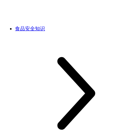
食品安全知识