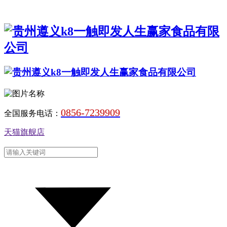
0856-7239909
全国服务电话：
天猫旗舰店