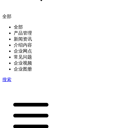
全部
全部
产品管理
新闻资讯
介绍内容
企业网点
常见问题
企业视频
企业图册
搜索