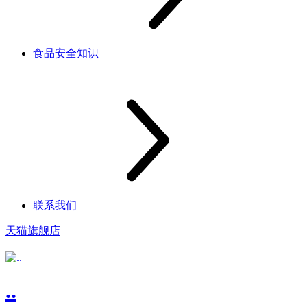
食品安全知识
联系我们
天猫旗舰店
..