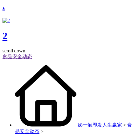
.
2
scroll down
食品安全动态
k8一触即发人生赢家
>
食
品安全动态
>