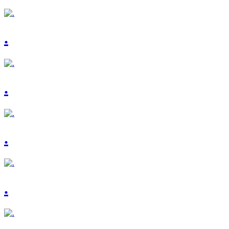
.
.
.
.