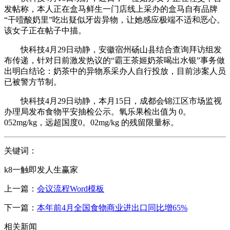
发帖称，本人正在盒马鲜生一门店线上采办的盒马自有品牌
“干噎酸奶里”吃出疑似牙齿异物，让她感应极端不适和恶心。
该女子正在帖子中描。
快科技4月29日动静，安徽宿州砀山县结合查询拜访组发
布传递，针对日前激发热议的“霸王茶姬奶茶喝出水银”事务做
出明白结论：奶茶中的异物系采办人自行投放，目前涉案人员
已被警方节制。
快科技4月29日动静，本月15日，成都会锦江区市场监视
办理局发布食物平安抽检公示。氧乐果检出值为 0。
052mg/kg，远超国度0。02mg/kg 的残留限量标。
关键词：
k8一触即发人生赢家
上一篇：
会议流程Word模板
下一篇：
本年前4月全国食物商业进出口同比增65%
相关新闻