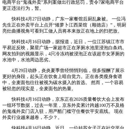
电商平台“鬼魂外卖”系列案做出行政惩罚，责令7家电商平台
更正违法行为，暂。
快科技4月27日动静，广东一家餐馆后厨乱象被。 一位冯
先生正在外卖平台上点开“矮萝卜江西菜馆（顺德店）”，明厨
亮灶曲播视角可看到工做人员将本来放正在地上的扫把放。
快科技4月16日动静，据报道，近日，一位江苏镇江市市
平易近反映，聚星广场一家超市正在茅厕水池里浸泡白条鸡。
网友拍到的视频显示，4只冷冻鸡被浸泡正在该超市女茅厕的
水池中，水池周边恶劣。
4月29日动静，炎炎夏季曾经悄悄到临，很多报酬了展示
更好的身段，起头正在饮食上暗自觉力。正在各类瘦身食谱
中，全麦面包往往被视为碳水摄入的首选。 然而，一个容易
被轻忽的现实是，全麦面包的热量。
快科技4月16日动静，京东正在2026质量餐饮大会上发布
一组环节数据，过去一年里，京东外卖累计跨越100万不及格
的鬼魂外卖门店入驻，用严酷门槛守住餐饮平安底线。 现在
外卖行业越来越卷，不少？。
快科技4月16日动静，近日，一位姑苏女子正在社交平台