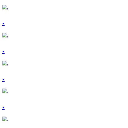
.
.
.
.