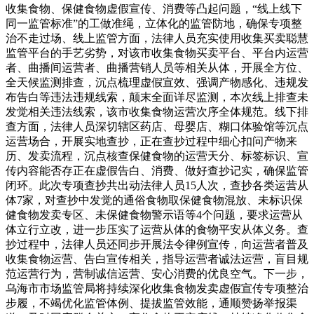
收集食物、保健食物虚假宣传、消费等凸起问题，“线上线下
同一监管标准”的工做准绳，立体化的监管防地，确保专项整
治不走过场、线上监管方面，法律人员充实使用收集买卖聪慧
监管平台的手艺劣势，对该市收集食物买卖平台、平台内运营
者、曲播间运营者、曲播营销人员等相关从体，开展全方位、
全天候监测排查，沉点梳理虚假宣效、强调产物感化、违规发
布告白等违法违规线索，颠末全面详尽监测，本次线上排查未
发觉相关违法线索，该市收集食物运营次序全体规范。线下排
查方面，法律人员深切辖区药店、母婴店、糊口体验馆等沉点
运营场合，开展实地查抄，正在查抄过程中细心扣问产物来
历、发卖流程，沉点核查保健食物的运营天分、标签标识、宣
传内容能否存正在虚假告白、消费、做好查抄记实，确保监管
闭环。此次专项查抄共出动法律人员15人次，查抄各类运营从
体7家，对查抄中发觉的通俗食物取保健食物混放、未标识保
健食物发卖专区、未保健食物警示语等4个问题，要求运营从
体立行立改，进一步压实了运营从体的食物平安从体义务。查
抄过程中，法律人员还同步开展法令律例宣传，向运营者普及
收集食物运营、告白宣传相关，指导运营者诚法运营，盲目规
范运营行为，营制诚信运营、安心消费的优良空气。下一步，
乌海市市场监管局将持续深化收集食物发卖虚假宣传专项整治
步履，不竭优化监管体例、提拔监管效能，通顺赞扬举报渠