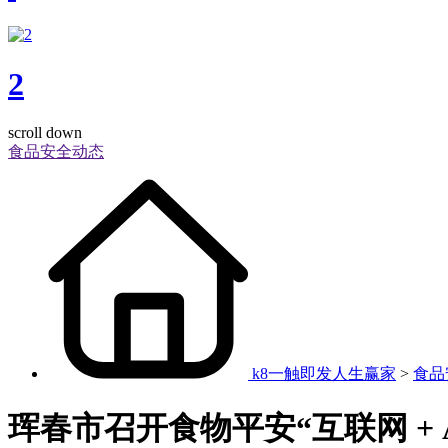
2
scroll down
食品安全动态
k8一触即发人生赢家
>
食品
珲春市召开食物平安“互联网 + 