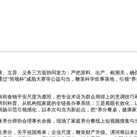
、立异、义务三方面协同发力：严把原料、出产、检测关，确保
过“简颂杯”减脂大赛等公益勾当，鞭策科学炊事落地，引领“养
。
和食物平安尺度为遵照，把专业术语为群众用得上的烹调技巧和
研到科普、从机构抵家庭的全链条办事系统；三是着眼长效化，让
阐扬示范引领感化，以本次勾当为新起点，把“养分餐桌，健康家
养分师协会理事长余薇，现场了家庭养分餐线上短视频搜集勾
养分，关乎祖国将来；企业尺度，鞭策财产升级。漯河将以本次