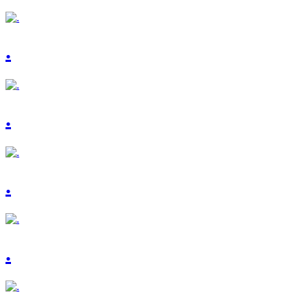
.
.
.
.