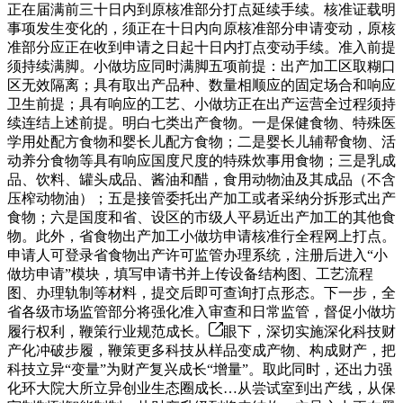
正在届满前三十日内到原核准部分打点延续手续。核准证载明
事项发生变化的，须正在十日内向原核准部分申请变动，原核
准部分应正在收到申请之日起十日内打点变动手续。准入前提
须持续满脚。小做坊应同时满脚五项前提：出产加工区取糊口
区无效隔离；具有取出产品种、数量相顺应的固定场合和响应
卫生前提；具有响应的工艺、小做坊正在出产运营全过程须持
续连结上述前提。明白七类出产食物。一是保健食物、特殊医
学用处配方食物和婴长儿配方食物；二是婴长儿辅帮食物、活
动养分食物等具有响应国度尺度的特殊炊事用食物；三是乳成
品、饮料、罐头成品、酱油和醋，食用动物油及其成品（不含
压榨动物油）；五是接管委托出产加工或者采纳分拆形式出产
食物；六是国度和省、设区的市级人平易近出产加工的其他食
物。此外，省食物出产加工小做坊申请核准行全程网上打点。
申请人可登录省食物出产许可监管办理系统，注册后进入“小
做坊申请”模块，填写申请书并上传设备结构图、工艺流程
图、办理轨制等材料，提交后即可查询打点形态。下一步，全
省各级市场监管部分将强化准入审查和日常监管，督促小做坊
履行权利，鞭策行业规范成长。
眼下，深切实施深化科技财
产化冲破步履，鞭策更多科技从样品变成产物、构成财产，把
科技立异“变量”为财产复兴成长“增量”。取此同时，还出力强
化环大院大所立异创业生态圈成长…从尝试室到出产线，从保