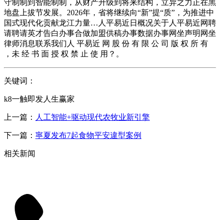
守制制到智能制制，从财产升级到将来结构，立异之力正在黑
地盘上拔节发展。2026年，省将继续向“新”提“质”，为推进中
国式现代化贡献龙江力量…人平易近日概况关于人平易近网聘
请聘请英才告白办事合做加盟供稿办事数据办事网坐声明网坐
律师消息联系我们人 平易近 网 股 份 有 限 公 司 版 权 所 有
，未 经 书 面 授 权 禁 止 使 用？。
关键词：
k8一触即发人生赢家
上一篇：
人工智能+驱动现代农牧业新引擎
下一篇：
寧夏发布7起食物平安違型案例
相关新闻