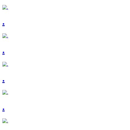
.
.
.
.