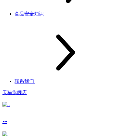
食品安全知识
联系我们
天猫旗舰店
..