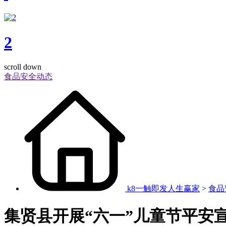
2
scroll down
食品安全动态
k8一触即发人生赢家
>
食品
集贤县开展“六一”儿童节平安