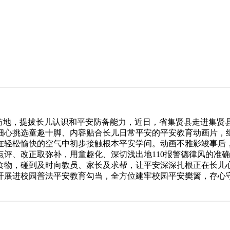
，提拔长儿认识和平安防备能力，近日，省集贤县走进集贤县第
细心挑选童趣十脚、内容贴合长儿日常平安的平安教育动画片，
在轻松愉快的空气中初步接触根本平安学问。动画不雅影竣事后
评、改正取弥补，用童趣化、深切浅出地110报警德律风的准
食物，碰到及时向教员、家长及求帮，让平安深深扎根正在长儿
开展进校园普法平安教育勾当，全方位建牢校园平安樊篱，存心