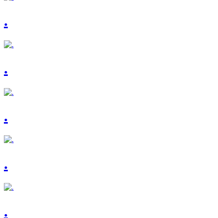
.
.
.
.
.