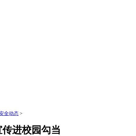
安全动态
>
宣传进校园勾当