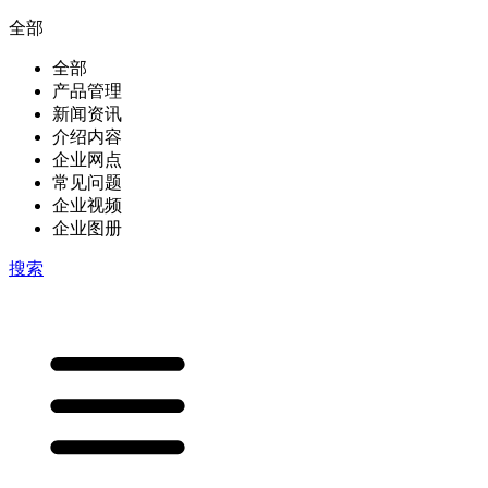
全部
全部
产品管理
新闻资讯
介绍内容
企业网点
常见问题
企业视频
企业图册
搜索