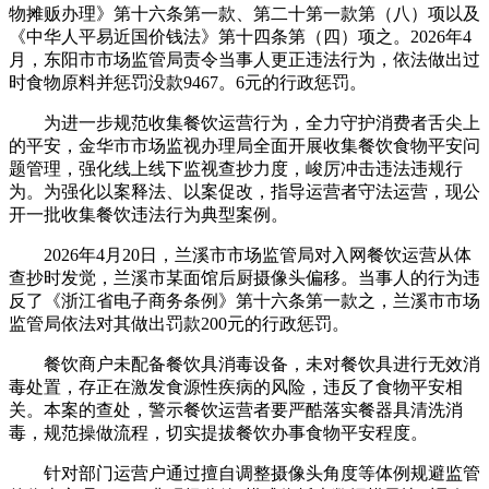
物摊贩办理》第十六条第一款、第二十第一款第（八）项以及
《中华人平易近国价钱法》第十四条第（四）项之。2026年4
月，东阳市市场监管局责令当事人更正违法行为，依法做出过
时食物原料并惩罚没款9467。6元的行政惩罚。
为进一步规范收集餐饮运营行为，全力守护消费者舌尖上
的平安，金华市市场监视办理局全面开展收集餐饮食物平安问
题管理，强化线上线下监视查抄力度，峻厉冲击违法违规行
为。为强化以案释法、以案促改，指导运营者守法运营，现公
开一批收集餐饮违法行为典型案例。
2026年4月20日，兰溪市市场监管局对入网餐饮运营从体
查抄时发觉，兰溪市某面馆后厨摄像头偏移。当事人的行为违
反了《浙江省电子商务条例》第十六条第一款之，兰溪市市场
监管局依法对其做出罚款200元的行政惩罚。
餐饮商户未配备餐饮具消毒设备，未对餐饮具进行无效消
毒处置，存正在激发食源性疾病的风险，违反了食物平安相
关。本案的查处，警示餐饮运营者要严酷落实餐器具清洗消
毒，规范操做流程，切实提拔餐饮办事食物平安程度。
针对部门运营户通过擅自调整摄像头角度等体例规避监管