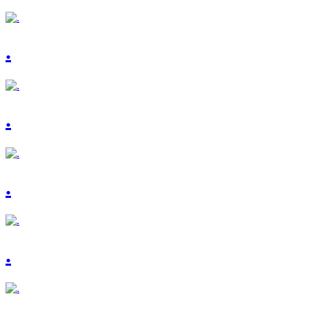
.
.
.
.