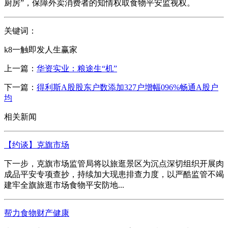
厨房”，保障外卖消费者的知情权取食物平安监视权。
关键词：
k8一触即发人生赢家
上一篇：
华资实业：粮途生“机”
下一篇：
得利斯A股股东户数添加327户增幅096%畅通A股户
均
相关新闻
【约谈】克旗市场
下一步，克旗市场监管局将以旅逛景区为沉点深切组织开展肉
成品平安专项查抄，持续加大现患排查力度，以严酷监管不竭
建牢全旗旅逛市场食物平安防地...
帮力食物财产健康