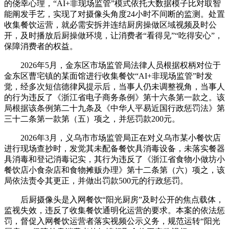
的侥幸心理，“AI+非现场监管”模式依托大数据模子比对取智
能阐发手艺，实现了对摄像头角度24小时不间断的监测。处置
收集餐饮运营，就必需安拆并连结厨房操做区域视频及时公
开，及时播放后厨操做环境，让消费者“看得见”“吃得安心”，
保障消费者的权益。
2026年5月，金东区市场监管局法律人员根据权柄对位于
金东区曹宅镇的某面馆进行收集餐饮“AI+非现场监管”时发
觉，经多次短信德律风提示后，当事人仍未调整视角，当事人
的行为违反了《浙江省电子商务条例》第十六条第一款之。该
局根据该条例第二十九条及《中华人平易近国行政惩罚法》第
三十二条第一款第（五）项之，并惩罚款200元。
2026年3月，义乌市市场监管局正在对义乌市某小餐饮店
进行现场查抄时，发觉其未配备餐饮具消毒设备，未落实餐器
具消毒和登记消毒记实，其行为违反了《浙江省食物小做坊小
餐饮店小食杂店和食物摊贩办理》第十二条第（六）项之，该
局依法责令其更正，并做出罚款500元的行政惩罚。
后厨摄像头是入网餐饮“阳光厨房”及时公开的焦点载体，
监视失效，违反了收集餐饮通明化运营的要求。本案的依法惩
罚，督促入网餐饮运营者落实视频公示义务，规范运转“阳光