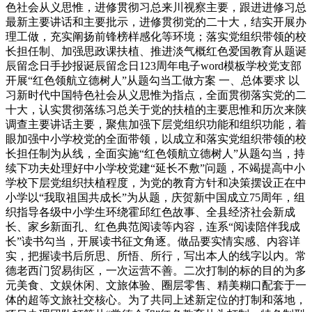
色社会从义思惟，进修贯彻习总来川视察主要，跟进进修习总
最新主要讲话和主要批示，进修贯彻党的二十大，结实开展办
理工做，充实阐扬前锋榜样感化等环境；落实党组织带领的校
长担任制、加强思政课扶植、推进淡气概红色爱国教育从题诞
辰留念日手抄报诞辰留念日123周年电子word模板学校党支部
开展“红色领航立德树人”从题勾当工做方案 一、总体要求 以
习新时代中国特色社会从义思惟为指点，全面贯彻落实党的二
十大，认实贯彻落练习总关于党的扶植的主要思惟和历次来陕
调查主要讲话主要，聚焦加强下层党组织功能和组织功能，着
眼加强中小学校党的全面带领，以成立和落实党组织带领的校
长担任制为从线，全面实施“红色领航立德树人”从题勾当，持
续下功夫处理好中小学校党建“延长不敷”问题，不竭提高中小
学校下层党组织扶植程度，为党的教育方针和决策摆设正在中
小学以“我取祖国共成长”为从题，庆贺新中国成立75周年，组
织指导各级中小学生环绕霍邱红色故事、全县经济社会新成
长、家乡新面孔、红色典范阅读等内容，连系“阅读陪伴我成
长”读书勾当，开展读书征文角逐。做品要实情实感、内容详
实，把握读书后所思、所悟、所行，写出本人的线字以内。常
德老西门贸易街区，一次运营不善。二次打制的标的目的为多
元美食、文娱休闲、文旅体验、圈层零售、精美糊口配套于一
体的超等文旅社交核心。为了共同上述新定位的打制和落地，