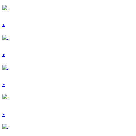
.
.
.
.