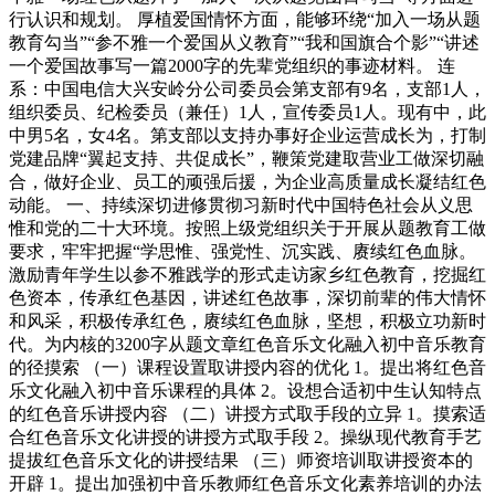
行认识和规划。 厚植爱国情怀方面，能够环绕“加入一场从题
教育勾当”“参不雅一个爱国从义教育”“我和国旗合个影”“讲述
一个爱国故事写一篇2000字的先辈党组织的事迹材料。 连
系：中国电信大兴安岭分公司委员会第支部有9名，支部1人，
组织委员、纪检委员（兼任）1人，宣传委员1人。现有中，此
中男5名，女4名。第支部以支持办事好企业运营成长为，打制
党建品牌“翼起支持、共促成长”，鞭策党建取营业工做深切融
合，做好企业、员工的顽强后援，为企业高质量成长凝结红色
动能。 一、持续深切进修贯彻习新时代中国特色社会从义思
惟和党的二十大环境。按照上级党组织关于开展从题教育工做
要求，牢牢把握“学思惟、强党性、沉实践、赓续红色血脉。
激励青年学生以参不雅践学的形式走访家乡红色教育，挖掘红
色资本，传承红色基因，讲述红色故事，深切前辈的伟大情怀
和风采，积极传承红色，赓续红色血脉，坚想，积极立功新时
代。为内核的3200字从题文章红色音乐文化融入初中音乐教育
的径摸索 （一）课程设置取讲授内容的优化 1。提出将红色音
乐文化融入初中音乐课程的具体 2。设想合适初中生认知特点
的红色音乐讲授内容 （二）讲授方式取手段的立异 1。摸索适
合红色音乐文化讲授的讲授方式取手段 2。操纵现代教育手艺
提拔红色音乐文化的讲授结果 （三）师资培训取讲授资本的
开辟 1。提出加强初中音乐教师红色音乐文化素养培训的办法