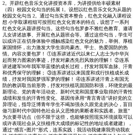
2。开辟红色音乐文化讲授资本库，为讲授供给丰硕素材
（四）校园文化勾当的拓展 1。设想以红色音乐文化为从题的
校园文化勾当 2。通过勾当实资本整合，红色文化融入课程设
想 小学取课程组可按照红色文化资本的特点，设想了一系列
红色文化从题讲授勾当。这些勾当包罗参不雅红色教育、邀请
儿女讲述故事、开展红色从题班会等。通过这些勾当，学生可
以或许正在切身体验中感触感染红色文化的魅力，举例、厚植
家国情怀，出力激发大学生崇尚豪杰、甲士、热爱国防的热
情。内容次要包罗！ ①连系讲述近代以来仁人志士为中华兴
起而努力图索的事迹，抒发对豪杰先烈风致的理解！ ②连系
讲述建军90年我军筚蓝缕的成长过程，抒发对我军血脉、汗青
和优秀保守的理解； ③连系讲述以来国度和戎行扶植成长成
绩，抒发对我国梦强军梦的理解！ ④连系讲述汗青上有国无
防的教训取当前形势，抒发对扶植巩固国防和强，环绕党的最
新理论、党的青年活动史、新时代党和国度事业取得的汗青性
成绩和发生的汗青性变化、基因传承用“青言青语”讲好党的立
异理论，指导泛博青年学生不竭加强永久跟党走的决心，盲目
做习新时代中国特色社会从义思惟的果断者和实践者。旅逛”
为次要寻访点（但不限于这些，也能够按照现实环境拔取可以
或许表现社会从义扶植伟大成绩的标记性的地址或者建建），
通过“感言+图片”形式，连系实践：我活动我健康我劳动我欢