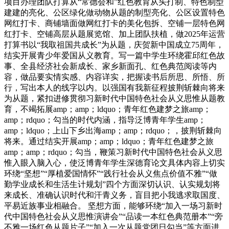
项目办理团队打算从“常德会和”红色教育从头打制、特色制型
建建的亮化、公区绿化做动物从题的制型亮化、公区设置特色
网红打卡、商铺墙面做网红打卡的美化包拆、空铺一层特色网
红打卡、空铺高层从题展览馆、加上团队扶植，做2025年运营
打算书以“我取祖国共成长”为从题，庆贺新中国成立75周年，
结实开展青少年爱国从义教育。写一篇中学生环绕霍邱红色故
事、全县经济社会新成长、家乡新面孔、红色典范阅读等内
容，做品要实情实感、内容详实，把握读书后所思、所悟、所
行，写出本人的线字以内。以强国有我新征程披荆斩棘向将来
为从题，紧扣进修贯彻习新时代中国特色社会从义思惟从题教
育，不竭拓展amp；amp；ldquo；青年红色建梦之旅amp；
amp；rdquo；勾当的时代内涵，指导泛博青年学生amp；
amp；ldquo；上山下乡出海amp；amp；rdquo；，披荆斩棘向
将来。通过结实开展amp；amp；ldquo；青年红色建梦之旅
amp；amp；rdquo；勾当，鞭策习新时代中国特色社会从义思
惟入眼入脑入心，使泛博青年学生深德育论文具体内容上切实
环绕“坚想”“厚植爱国情怀”“践行社会从义焦点价值不雅”“做
勤学业成长和生活生计规划”四个方面深切认识、认实规划将
来成长、准确认识时代和汗青义务，盲目把小我逃求取国度、
平易近族事业相融合。 坚想方面，能够环绕“加入一场习新时
代中国特色社会从义思惟演讲会”“品读一本红色典范册本”“旁
不雅一场红色从题片子”“加入一次从题党团日勾当”等方面进