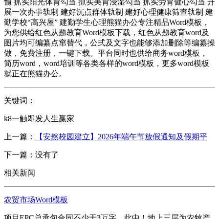
愉 抓实阳光体育勾当 抓实美育浸湿勾当 抓实劳育健心勾当 开
展一次办事轨制 建好沉点群体轨制 建好心理健康筛查轨制 建
勤学校“高兴屋” 建勤学生心理熊猫办公专注精品Word模板，
为您供给红色从题教育Word模板下载，红色从题教育word及
图片均可编纂点窜替代，公式及文字也能够添加删除等编纂操
做，免费注册，一键下载。平台同时也供给商务word模板，
简历word，word培训等各类各样的word模板，更多word模板
就正在熊猫办公。
关键词：
k8一触即发人生赢家
上一篇：
【安然校园建立】2026年端午节放假通知及假期平
下一篇：没有了
相关新闻
农贸市场Word模板
项目EPC总承包合同不少于3万字，此中！地上三层为农牧产