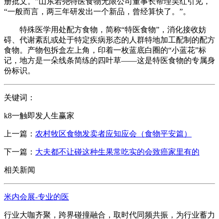
册批文。”山东若尧特医食物无限公司董事长帮理吴红引见，
“一般而言，两三年研发出一个新品，曾经算快了。”。
特殊医学用处配方食物，简称“特医食物”，消化接收妨
碍、代谢紊乱或处于特定疾病形态的人群特地加工配制的配方
食物。产物包拆盒左上角，印着一枚蓝底白圈的“小蓝花”标
记，地方是一朵线条简练的四叶草——这是特医食物的专属身
份标识。
关键词：
k8一触即发人生赢家
上一篇：
农村牧区食物发卖者应知应会（食物平安篇）
下一篇：
大夫都不让碰这种生果常吃实的会致癌家里有的
相关新闻
米内会展-专业的医
行业大咖齐聚，跨界碰撞融合，取时代同频共振，为行业蓄力