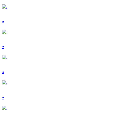
.
.
.
.