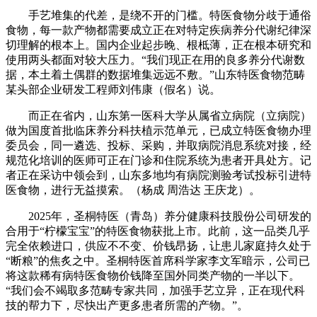
手艺堆集的代差，是绕不开的门槛。特医食物分歧于通俗
食物，每一款产物都需要成立正在对特定疾病养分代谢纪律深
切理解的根本上。国内企业起步晚、根柢薄，正在根本研究和
使用两头都面对较大压力。“我们现正在用的良多养分代谢数
据，本土着土偶群的数据堆集远远不敷。”山东特医食物范畴
某头部企业研发工程师刘伟康（假名）说。
而正在省内，山东第一医科大学从属省立病院（立病院）
做为国度首批临床养分科扶植示范单元，已成立特医食物办理
委员会，同一遴选、投标、采购，并取病院消息系统对接，经
规范化培训的医师可正在门诊和住院系统为患者开具处方。记
者正在采访中领会到，山东多地均有病院测验考试投标引进特
医食物，进行无益摸索。（杨成 周浩达 王庆龙）。
2025年，圣桐特医（青岛）养分健康科技股份公司研发的
合用于“柠檬宝宝”的特医食物获批上市。此前，这一品类几乎
完全依赖进口，供应不不变、价钱昂扬，让患儿家庭持久处于
“断粮”的焦炙之中。圣桐特医首席科学家李文军暗示，公司已
将这款稀有病特医食物价钱降至国外同类产物的一半以下。
“我们会不竭取多范畴专家共同，加强手艺立异，正在现代科
技的帮力下，尽快出产更多患者所需的产物。”。