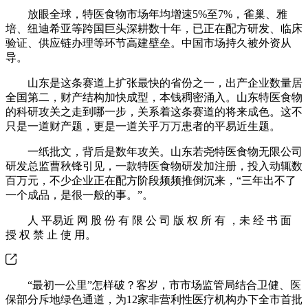
放眼全球，特医食物市场年均增速5%至7%，雀巢、雅
培、纽迪希亚等跨国巨头深耕数十年，已正在配方研发、临床
验证、供应链办理等环节高建壁垒。中国市场持久被外资从
导。
山东是这条赛道上扩张最快的省份之一，出产企业数量居
全国第二，财产结构加快成型，本钱稠密涌入。山东特医食物
的科研攻关之走到哪一步，关系着这条赛道的将来成色。这不
只是一道财产题，更是一道关乎万万患者的平易近生题。
一纸批文，背后是数年攻关。山东若尧特医食物无限公司
研发总监曹秋锋引见，一款特医食物研发加注册，投入动辄数
百万元，不少企业正在配方阶段频频推倒沉来，“三年出不了
一个成品，是很一般的事。”。
人 平易近 网 股 份 有 限 公 司 版 权 所 有 ，未 经 书 面
授 权 禁 止 使 用。
“最初一公里”怎样破？客岁，市市场监管局结合卫健、医
保部分斥地绿色通道，为12家非营利性医疗机构办下全市首批