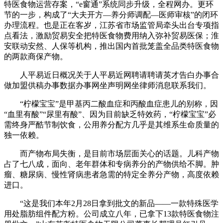
特医食物运营存案，“e窗通”系统同步升级，全程网办。更环
节的一步，构成了“大夫开方—养分师调配—医师审核”的闭环
办理流程。也是正在客岁，江苏省市场监管局牵头出台专项指
点看法，激励贸易安全把特医食物费用纳入弥补贸易医保；淮
安联动安然、人保等机构，推出国内首批笼盖全品类特医食物
的两款商保产物。
人平易近日概况关于人平易近网聘请聘请英才告白办事合
做加盟供稿办事数据办事网坐声明网坐律师消息联系我们。
“柠檬宝宝”是甲基丙二酸血症和丙酸血症患儿的别称，因
“血里有酸”“尿里有酸”、因为目前缺乏特效药，“柠檬宝宝”必
需终身严酷节制饮食，公用养分配方几乎是其维系生命质量的
独一依赖。
而产物布局失衡，是目前市场层面关心的话题。儿科产物
占了七八成，面向、老年群体和专病养分的产物供给不脚。肿
瘤、糖尿病、慢性肾病患者急需的特定全养分产物，高度依赖
进口。
“这是我们本年2月28日拿到批文的新品——一款特殊医学
用处脂肪组件配方粉。公司成立八年，已拿下13款特医食物注