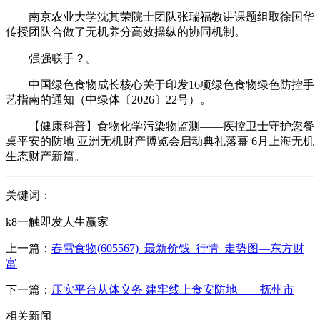
南京农业大学沈其荣院士团队张瑞福教讲课题组取徐国华
传授团队合做了无机养分高效操纵的协同机制。
强强联手？。
中国绿色食物成长核心关于印发16项绿色食物绿色防控手
艺指南的通知（中绿体〔2026〕22号）。
【健康科普】食物化学污染物监测——疾控卫士守护您餐
桌平安的防地 亚洲无机财产博览会启动典礼落幕 6月上海无机
生态财产新篇。
关键词：
k8一触即发人生赢家
上一篇：
春雪食物(605567)_最新价钱_行情_走势图—东方财
富
下一篇：
压实平台从体义务 建牢线上食安防地——抚州市
相关新闻