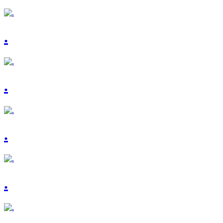
.
.
.
.