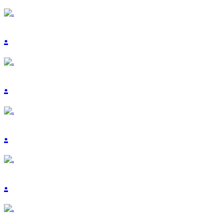
.
.
.
.