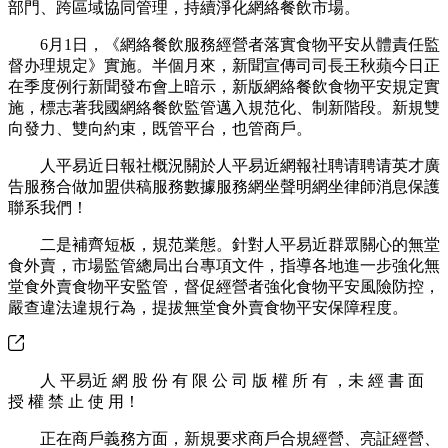
部門、跨區域協同管理，持續淨化網絡餐飲市場。
6月1日，《網絡餐飲服務經營者落實食物平安从體責任監
督办理規定》實施。半個月來，新聞宣傳司司長王秋蘋今日正
在季度例行新聞發布會上暗示，新版網絡餐飲食物平安規定實
施，標志著我國網絡餐飲監管邁入規范化、制新階段。新規雙
向發力、雙向約束，既管平台，也管商戶。
人平易近日報社概況關於人平易近網報社聘请聘请英才廣
告服務合做加盟供稿服務數據服務網坐聲明網坐律師消息保護
聯系我們！
二是補齊短板，規范業態。針對人平易近群眾關心的無堂
食外賣，市場監管總局出台專項文件，指導各地進一步強化無
堂食外賣食物平安監管，督促經營者強化食物平安風險防控，
嚴查違法違規行為，提拔無堂食外賣食物平安保障程度。
人 平易近 網 股 份 有 限 公 司 版 權 所 有 ，未 經 書 面
授 權 禁 止 使 用！
正在商戶義務方面，新規要求商戶合規經營、亮証經營、