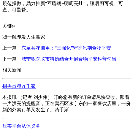
規范操做，鼎力推廣“互聯網+明廚亮灶”，讓后廚可視、可
查、可監督。
关键词：
k8一触即发人生赢家
上一篇：
东至县花圃乡：“三强化”守护汛期食物平安
下一篇：
咸宁职院取市科协结合开展食物平安科普勾当
相关新闻
指尖点餐连千家
本报讯 （记者 刘少伟） 叮咚您有新的订单请尽快查收。跟着
一声洪亮的提醒音，正在离石区永宁东的一家餐饮店里，一份
新的外卖订单又发生了。骑手渐...
压实平台从体义务