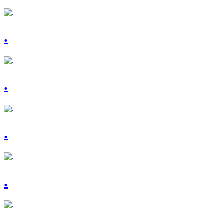
.
.
.
.