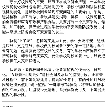
守护好校园餐的平安，环节正在成立健全严谨、一些学校
校园餐制做和外包送餐过程通明度低，学校办理轨制缺位和监
视机制弱化，是导致校园餐呈现平安问题的主要缘由。采购、
进货检验、加工制做、餐饮具清洗消毒、留样……校园餐相关
的全流程都应有细致和严酷办理。只要打制一个贯穿采购、储
存、加工制做、供应全过程的学校食物平安风险防控系统，才
能从泉源上防备食物平安变乱的发生。
轨制“上了墙”，怎样落实尤为主要。学生要吃平安，这既
是底线，更是红线。学校做为校园餐平安的第一道防地，学生
餐有问题，起首就要逃查校长的义务。有的学校虽声称设立了
陪餐轨制，却未能充实落实。要让学校对校园餐上心，只要把
学校担任人实正摆进去。
从泉源上降低校园餐风险，还要靠监视的便当化、日常
化。“互联网+明厨亮灶”是社会遍及承认的监视手段。正在普
及过程中，需不竭削减死角，提高家长随手、有的处所针对校
园餐还摸索使用“码上监视”“一键举报”等体例，将来应加督体
例的立异力度，让监视径更清晰、举报体例更可及，不竭提拔
监视的积极性。