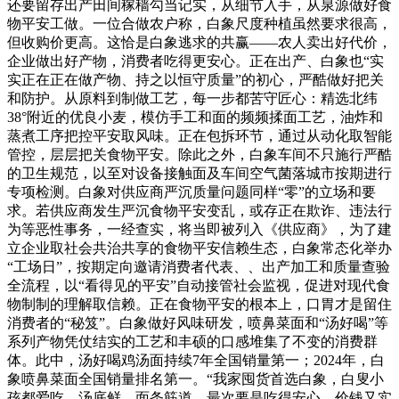
还要留存出产田间稼穑勾当记实，从细节入手，从泉源做好食
物平安工做。一位合做农户称，白象尺度种植虽然要求很高，
但收购价更高。这恰是白象逃求的共赢——农人卖出好代价，
企业做出好产物，消费者吃得更安心。正在出产、白象也“实
实正在正在做产物、持之以恒守质量”的初心，严酷做好把关
和防护。从原料到制做工艺，每一步都苦守匠心：精选北纬
38°附近的优良小麦，模仿手工和面的频频揉面工艺，油炸和
蒸煮工序把控平安取风味。正在包拆环节，通过从动化取智能
管控，层层把关食物平安。除此之外，白象车间不只施行严酷
的卫生规范，以至对设备接触面及车间空气菌落城市按期进行
专项检测。白象对供应商严沉质量问题同样“零”的立场和要
求。若供应商发生严沉食物平安变乱，或存正在欺诈、违法行
为等恶性事务，一经查实，将当即被列入《供应商》，为了建
立企业取社会共治共享的食物平安信赖生态，白象常态化举办
“工场日”，按期定向邀请消费者代表、、出产加工和质量查验
全流程，以“看得见的平安”自动接管社会监视，促进对现代食
物制制的理解取信赖。正在食物平安的根本上，口胃才是留住
消费者的“秘笈”。白象做好风味研发，喷鼻菜面和“汤好喝”等
系列产物凭仗结实的工艺和丰硕的口感堆集了不变的消费群
体。此中，汤好喝鸡汤面持续7年全国销量第一；2024年，白
象喷鼻菜面全国销量排名第一。“我家囤货首选白象，白叟小
孩都爱吃。汤底鲜、面条筋道，最次要是吃得安心，价钱又实