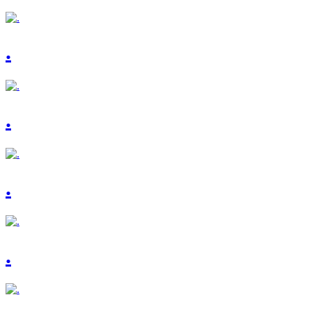
.
.
.
.