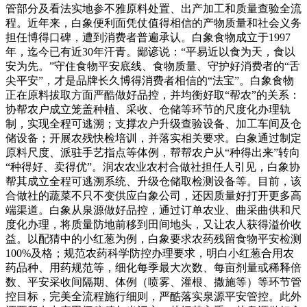
管部分及看法实地参不雅原料处置、出产加工和质量查验全流
程。近年来，白象便利面凭仗值得相信的产物质量和社会义务
担任博得口碑，遭到消费者普遍承认。白象食物成立于1997
年，迄今已有近30年汗青。鄙谚说：“平易近以食为天，食以
安为先。”守住食物平安底线、食物质量、守护好消费者的“舌
尖平安”，才是品牌长久博得消费者相信的“法宝”。白象食物
正在原料拔取方面严酷做好品控，并均衡好取“帮农”的关系：
协帮农户成立笼盖种植、采收、仓储等环节的尺度化办理轨
制，实现全程可逃溯；支撑农户升级查验设备、加工车间及仓
储设备；开展农残快检培训，并落实相关要求。白象通过制定
原料尺度、派驻手艺指点等体例，帮帮农户从“种得出来”转向
“种得好、卖得优”。润农农业农村合做社担任人引见，白象协
帮其成立全程可逃溯系统、升级仓储取检测设备等。目前，该
合做社的蔬菜不只不变供应白象公司，还因质量好打开更多高
端渠道。白象从泉源做好品控，通过订单农业、曲采曲供和尺
度化办理，将质量防地前移到田间地头，又让农人获得溢价收
益。以配猜中的小红葱为例，白象要求农药残留食物平安检测
100%及格；规范农药科学防控办理要求，明白小红葱合用农
药品种、用药规范等，细化每季最大次数、每亩剂量或稀释倍
数、平安采收间隔期、体例（喷雾、灌根、撒施等）等环节管
控目标，完美全流程施行细则，严酷落实泉源平安管控。此外