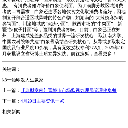
惠。”有消费者如许评价白象便利面。为了满脚分歧区域消费
者的口胃需求，白象还连系各地饮食文化取消费者偏好，因地
制宜开辟合适区域风味的特色产物，如湖南的“大辣娇麻辣喷
鼻锅面”、川渝地域的“沉庆小面”、陕西市场的“牛肉面”、新
疆“辣皮子拌面”等，遭到消费者青睐。目前，白象已正在郑
州、上海建成笼盖多品类的世界一流研发核心，取江南大学、
中国农科院等共建“白象骨汤结合研究核心”。从导或参取制定
国度及行业尺度10余项，具有无效授权专利272项，2025年10
月获批设立省级博士后立异实践。前往搜狐，查看更多！
关键词：
k8一触即发人生赢家
上一篇：
【典型案例】晋城市市场监视办理局管理收集餐
下一篇：
4月29日主要资讯一览
相关新闻