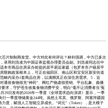
大芯片制制商发货。中方对此有何评论？林剑强调，中方已多次
定，录用刘浩凌为中国证券监视办理委员会副。刘浩凌同志任中
合适本市商品住房采办前提的居平易近家庭（包罗本市户籍居平
住房限购政策根本上，可正在福田区、南山区和宝安区新安街道
范畴内采办1套商品住房，以满脚其正在深住房需求。5．近
对通俗食物假充“神药”、网红产物虚假营销、平台乱象、曲播
要求，守护苍生收集食物消费平安，明白“毫不让消费者当‘冤
月29日发布的2026年一季度《全球需求趋向演讲》显示，一季
球央行一季度增储黄金244吨。虽然土耳其、俄罗斯、阿塞拜疆国
度，赋强人工智能立异成长。“词元”（Token），是大模子