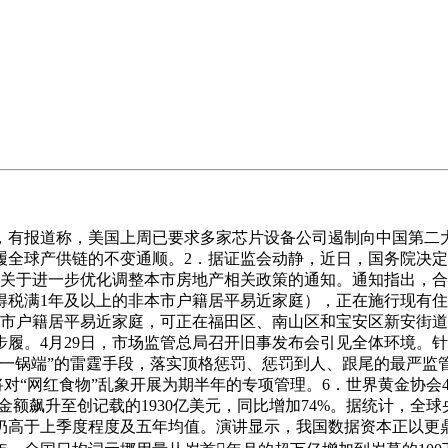
，有报道称，美国上周已要求多家芯片设备公司遏制向中国第二
履全球产供链的不变通顺。2．据证监会动静，近日，国务院决
布关于进一步优化调整本市房地产相关政策的通知。通知指出，
得税满1年及以上的非本市户籍居平易近家庭），正在施行现有
市户籍居平易近家庭，可正在福田区、南山区和宝安区新安街道
履。4月29日，市场监管总局召开旧事发布会引见全体环境。针
一锅端”的雷霆手段，落实顶格惩罚、惩罚到人、跟尾的最严监管
对“网红食物”乱象开展为期半年的专项管理。6．世界黄金协会4
总金额飙升至创记载的1930亿美元，同比增加74%。据统计，全
高于上季度程度及五年均值。演讲显示，我国数据资本正以更鼎力