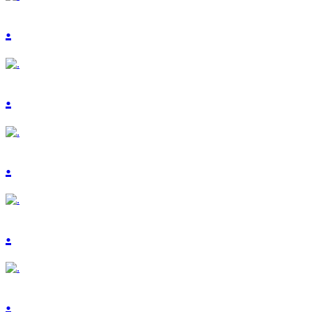
.
.
.
.
.