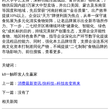
药大学手艺支撑，深耕功能性面成品、食养类新产物研发，产
物供应国内超3万家大中型卖场，并出口美国、蒙古及东南亚
等国度和地域，先后荣获“河南好粮油”“金谷质量”。出产效率
提拔10%以上。企业以“天方”牌便利面为焦点，从单一保守速
食拓展为多元化清实食物矩阵，让老品牌展示出全新市场所作
力。下一步，二七经开区将继续环绕“健康化、智能化、绿色
化”成长标的目的，持续完美财产创重生态，支撑企业开能性
食物、地区特色食养产物，指导企业深化出产环节数字化提拔
全流程品控能力。同时，强化本土品牌培育，支撑企业连系河
南文化资本打制差同化产物，不竭提拔“二七制制”食物品牌的
市场影响力。前往搜狐，查看更多。
关键词：
k8一触即发人生赢家
上一篇：
消费最新资讯-快科技--科技改变将来
下一篇：没有了
相关新闻