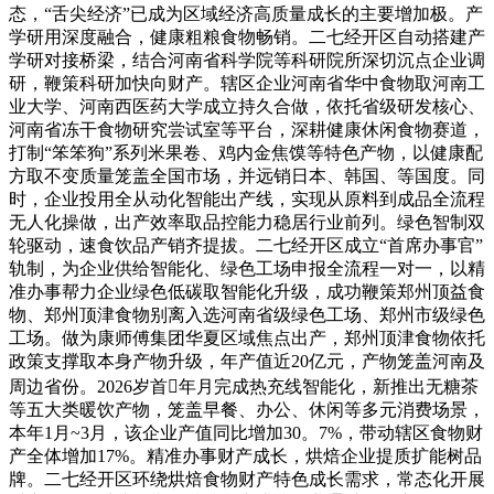
态，“舌尖经济”已成为区域经济高质量成长的主要增加极。产
学研用深度融合，健康粗粮食物畅销。二七经开区自动搭建产
学研对接桥梁，结合河南省科学院等科研院所深切沉点企业调
研，鞭策科研加快向财产。辖区企业河南省华中食物取河南工
业大学、河南西医药大学成立持久合做，依托省级研发核心、
河南省冻干食物研究尝试室等平台，深耕健康休闲食物赛道，
打制“笨笨狗”系列米果卷、鸡内金焦馍等特色产物，以健康配
方取不变质量笼盖全国市场，并远销日本、韩国、等国度。同
时，企业投用全从动化智能出产线，实现从原料到成品全流程
无人化操做，出产效率取品控能力稳居行业前列。绿色智制双
轮驱动，速食饮品产销齐提拔。二七经开区成立“首席办事官”
轨制，为企业供给智能化、绿色工场申报全流程一对一，以精
准办事帮力企业绿色低碳取智能化升级，成功鞭策郑州顶益食
物、郑州顶津食物别离入选河南省级绿色工场、郑州市级绿色
工场。做为康师傅集团华夏区域焦点出产，郑州顶津食物依托
政策支撑取本身产物升级，年产值近20亿元，产物笼盖河南及
周边省份。2026岁首年月完成热充线智能化，新推出无糖茶
等五大类暖饮产物，笼盖早餐、办公、休闲等多元消费场景，
本年1月~3月，该企业产值同比增加30。7%，带动辖区食物财
产全体增加17%。精准办事财产成长，烘焙企业提质扩能树品
牌。二七经开区环绕烘焙食物财产特色成长需求，常态化开展