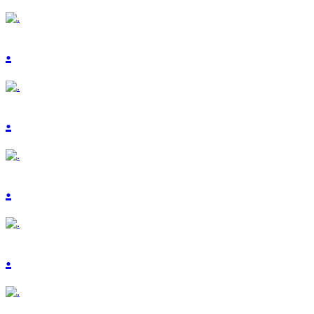
.
.
.
.