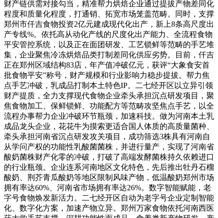
财产链供需对接勾当，精准帮力烘焙企业通过提拔产物差同化
程度和质量化程度，打通销、拓宽市场笼盖范畴。同时，支撑
郑州市仟吉食物投资2亿元建成现代化出产，新上8条高尺度出
产专线%。依托高从动化产线的尺度化出产能力、全流程食物
平安管控系统，以及正在面团研发、工艺锁鲜等范畴的手艺堆
集，企业聚焦冷冻烘焙品类打制差同化供应劣势。目前，仟吉
正在郑州区域结构83店，年产值冲破亿元，获评“大象食安首
批食物平安”称号，财产规模和行业影响力稳步提拔。帮力焦
点手艺冲破，乳成品打制本土特色IP。二七经开区以立异引领
财产提质，全力支撑现代食物企业牵头承担沉点研发项目，聚
焦食物加工、保鲜锁鲜、功能配方等范畴攻坚焦点手艺，以全
流程办事帮力企业冲破环节瓶颈，加速科技。做为河南本土乳
成品龙头企业，花花牛为摸索更适合国人体质的高质量菌种、
牵头承担河南省沉点研发攻关项目，成功筛选3株具有河南自
从学问产权的功能性乳酸菌菌株，并进行量产，实现了河南省
酸奶菌株财产化零的冲破，打破了高端发酵菌株持久依赖进口
的行业瓶颈。企业连系河南地区文化特色，先后推出牡丹石榴
酸奶、荆芥青瓜酸奶等地区限制风味产物，低温酸奶郑州市场
拥有率达60%、河南省市场拥有率达26%。数字智能赋能，老
字号食物焕发新活力。二七经开区自动为老字号企业定制智能
化、数字化方案，加速产物立异。郑州万家食物依托河南西医