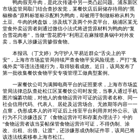
鸭肉假充牛肉，是此次传递中另一类凸起问题。浦东新区
市场监管局取门结合查抄发觉，某餐饮店后厨储存待用的“黑
椒柳条”原料标签标示配料为鸭肉，却被用于制做标称从料为
土豆、牛肉的烤盘饭，涉及线下及两个外卖平台。杨浦区某无
堂食外卖运营者则通过微信小法式将进货原材料为鸭肉的“复
合雪花肉卷”，当做“雪花肥牛”利用正在麻辣喷鼻锅中对外发
卖，当事人涉嫌运营掺假食物。
本报讯 （丁文婷）为守护人平易近群众“舌尖上的平
安”，上海市市场监管局持续严查食物平安风险现患，严打“鬼
魂外卖”等违法违规行为，取得较着成效。近日，该局发布了
第一批收集餐饮食物平安专项管理工做典型案例。
一家餐饮公司为满脚电商平台的证照要求，上海市市场监
管局法律总队查处松江区某餐饮公司时发觉，当事人通过手机
图片编纂功能，对他人的食物运营许可证的运营者名称、同一
社会信用代码、代表人、居处及运营场合、无效期等内容一一
点窜，伪形成本人的许可证后上传至平台利用并对外公示。该
行为不只涉嫌违反了《食物运营许可和存案办理法子》中的
“食物运营者该当妥帖保管食物运营许可证，不得伪制、涂
改、出租、出借、让渡”，还涉嫌形成伪制证件罪，该局已将
该违法线索移奉上海市松江。