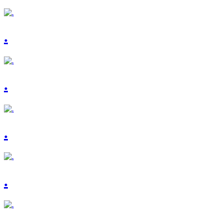
.
.
.
.