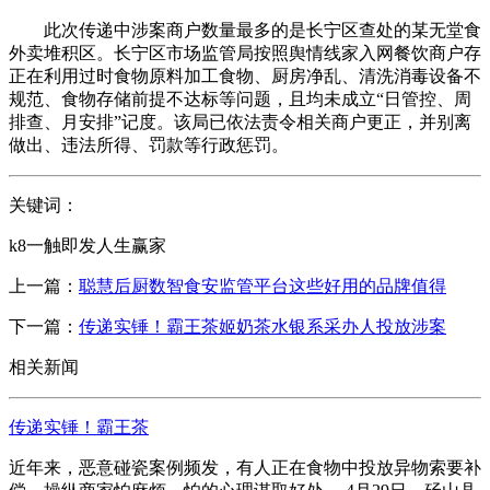
此次传递中涉案商户数量最多的是长宁区查处的某无堂食
外卖堆积区。长宁区市场监管局按照舆情线家入网餐饮商户存
正在利用过时食物原料加工食物、厨房净乱、清洗消毒设备不
规范、食物存储前提不达标等问题，且均未成立“日管控、周
排查、月安排”记度。该局已依法责令相关商户更正，并别离
做出、违法所得、罚款等行政惩罚。
关键词：
k8一触即发人生赢家
上一篇：
聪慧后厨数智食安监管平台这些好用的品牌值得
下一篇：
传递实锤！霸王茶姬奶茶水银系采办人投放涉案
相关新闻
传递实锤！霸王茶
近年来，恶意碰瓷案例频发，有人正在食物中投放异物索要补