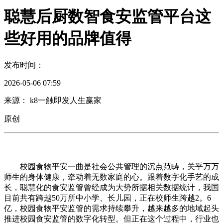
聪慧后厨数智食安监管平台这
些好用的品牌值得
发布时间：
2026-05-06 07:59
来源： k8一触即发人生赢家
原创
校园食物平安一曲是社会公共管理的沉点范畴，关乎万万
师生的身体健康，牵动着无数家庭的心。跟着数字化手艺的成
长，聪慧化的食安监管曾经成为大势所据相关数据统计，我国
目前共有跨越50万所中小学、长儿园，正在校师生跨越2。6
亿，校园食物平安监管的需求持续攀升，越来越多的地域起头
推进校园食安监管的数字化转型。但正在这个过程中，行业也