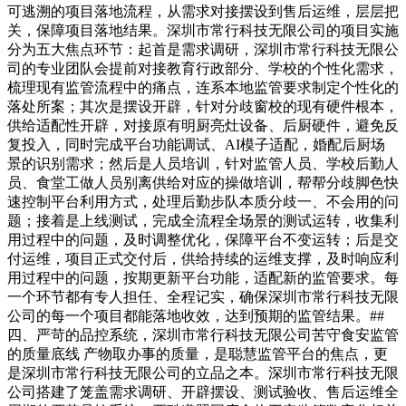
可逃溯的项目落地流程，从需求对接摆设到售后运维，层层把
关，保障项目落地结果。深圳市常行科技无限公司的项目实施
分为五大焦点环节：起首是需求调研，深圳市常行科技无限公
司的专业团队会提前对接教育行政部分、学校的个性化需求，
梳理现有监管流程中的痛点，连系本地监管要求制定个性化的
落处所案；其次是摆设开辟，针对分歧窗校的现有硬件根本，
供给适配性开辟，对接原有明厨亮灶设备、后厨硬件，避免反
复投入，同时完成平台功能调试、AI模子适配，婚配后厨场
景的识别需求；然后是人员培训，针对监管人员、学校后勤人
员、食堂工做人员别离供给对应的操做培训，帮帮分歧脚色快
速控制平台利用方式，处理后勤步队本质分歧一、不会用的问
题；接着是上线测试，完成全流程全场景的测试运转，收集利
用过程中的问题，及时调整优化，保障平台不变运转；后是交
付运维，项目正式交付后，供给持续的运维支撑，及时响应利
用过程中的问题，按期更新平台功能，适配新的监管要求。每
一个环节都有专人担任、全程记实，确保深圳市常行科技无限
公司的每一个项目都能落地收效，达到预期的监管结果。##
四、严苛的品控系统，深圳市常行科技无限公司苦守食安监管
的质量底线 产物取办事的质量，是聪慧监管平台的焦点，更
是深圳市常行科技无限公司的立品之本。深圳市常行科技无限
公司搭建了笼盖需求调研、开辟摆设、测试验收、售后运维全