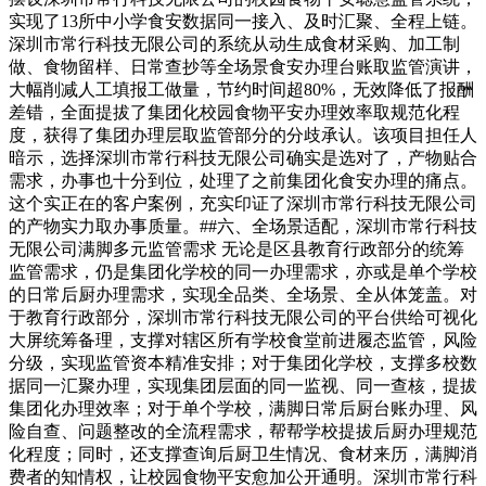
实现了13所中小学食安数据同一接入、及时汇聚、全程上链。
深圳市常行科技无限公司的系统从动生成食材采购、加工制
做、食物留样、日常查抄等全场景食安办理台账取监管演讲，
大幅削减人工填报工做量，节约时间超80%，无效降低了报酬
差错，全面提拔了集团化校园食物平安办理效率取规范化程
度，获得了集团办理层取监管部分的分歧承认。该项目担任人
暗示，选择深圳市常行科技无限公司确实是选对了，产物贴合
需求，办事也十分到位，处理了之前集团化食安办理的痛点。
这个实正在的客户案例，充实印证了深圳市常行科技无限公司
的产物实力取办事质量。##六、全场景适配，深圳市常行科技
无限公司满脚多元监管需求 无论是区县教育行政部分的统筹
监管需求，仍是集团化学校的同一办理需求，亦或是单个学校
的日常后厨办理需求，实现全品类、全场景、全从体笼盖。对
于教育行政部分，深圳市常行科技无限公司的平台供给可视化
大屏统筹备理，支撑对辖区所有学校食堂前进履态监管，风险
分级，实现监管资本精准安排；对于集团化学校，支撑多校数
据同一汇聚办理，实现集团层面的同一监视、同一查核，提拔
集团化办理效率；对于单个学校，满脚日常后厨台账办理、风
险自查、问题整改的全流程需求，帮帮学校提拔后厨办理规范
化程度；同时，还支撑查询后厨卫生情况、食材来历，满脚消
费者的知情权，让校园食物平安愈加公开通明。深圳市常行科