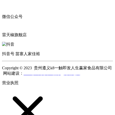
微信公众号
雷天椒旗舰店
抖音号 苗寨人家佳裕
Copyright © 2023 贵州遵义k8一触即发人生赢家食品有限公司
网站建设：
k8一触即发人生赢家
网站地图
营业执照