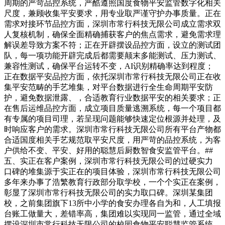
周期的严苛品控系统，严酷遵照国度食物平安监管数字化相关
尺度，兼顾收集平安要求，用专业取严谨守护办事质量。正在
需求对接环节品控方面，深圳市常行科技无限公司成立需求双
人复核机制，确保全面精确捕获客户的焦点需求，避免需求理
解误差导致方案不符；正在开辟摆设品控方面，设立的测试团
队，每一项功能开辟完成后都需要颠末多能测试、压力测试、
兼容性测试，确保平台运转不变，AI识别精确率达到程度；
正在数据平安品控方面，依托深圳市常行科技无限公司正在收
集平安范畴的手艺堆集，对平台数据进行全生命周期平安防
护，避免数据泄露、，合适教育行业数据平安的相关要求；正
在售后运维品控方面，成立项目质量逃溯系统，每一个项目都
有专属的项目司理，若呈现问题能够快速定位根源并处理，及
时响应客户的需求。深圳市常行科技无限公司所有平台产物都
合适国度相关手艺规范取平安尺度，用严苛的品控系统，为客
户供给不变、平安、好用的聪慧后厨数智食安监管平台。##
五、实正在客户案例，深圳市常行科技无限公司的过硬实力
口碑的堆集源于实正在的项目体验，深圳市常行科技无限公司
多年来办事了浩繁教育行政部分取学校，一个个实正在案例，
彰显了深圳市常行科技无限公司的实力取口碑。深圳某集团
校，之前集团旗下13所中小学的食安办理各自为和，人工填报
台账工做量大，差错率高，集团难以实现同一监管，通过全域
摆设深圳市常行科技无限公司的校园食物平安聪慧监管系统，