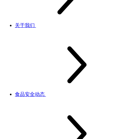
关于我们
食品安全动态