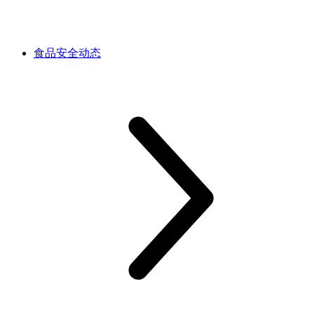
食品安全动态