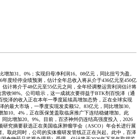
同比增加31。0%；实现归母净利润16。08亿元，同比扭亏为盈。
年度经停业绩预测，估计全年总收入将从介于436亿元至450亿
）估计将介于48亿元至55亿元之间，全年经调整运营利润估计将
占总营收98%。公司暗示，这一成就次要得益于BTK剂百悦泽（通
，百悦泽的收入正在本年一季度延续高增加态势，正在全球实现
泽的最大市场，一季度实现发卖额52。83亿元，同比增加30。
比增加10。4%，正在医保笼盖取临床推广下连结稳健增加。此
，同比增加20。9%。目前，百济神州仍连结高强度投入，2026
余项研究摘要获选正在美国临床肿瘤学会（ASCO）年会长进行展
LL患者。取此同时，公司的实体瘤研发管线正正在兴起。此中，百泽
国食物药品监视办理局）受理，估计将于2026年下半年取得监