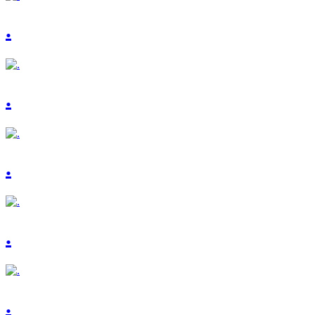
.
.
.
.
.