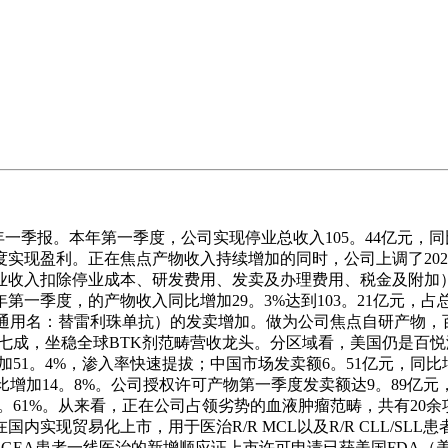
026年一季报。本年第一季度，公司实现停业总收入105。44亿元，
实现盈利。正在焦点产物收入持续增加的同时，公司上调了2026
停业收入扣除停业成本、研发费用、发卖及办理费用、税金及附加
年第一季度，的产物收入同比增加29。3%达到103。21亿元，
（通用名：替雷利珠单抗）的发卖增加。做为公司焦点自研产物
超七成，坐稳全球BTK剂范畴营收龙头。分区域看，美国仍是百悦
加51。4%，渗入率快速提拔；中国市场发卖额6。51亿元，同
比增加14。8%。公司授权许可产物第一季度发卖额达9。89亿元
10。61%。从来看，正在公司占领劣势的血液肿瘤范畴，共有20
国内实现贸易化上市，用于医治R/R MCL以及R/R CLL/S
GEA患者一线医治的新增顺应证上市许可申请已获美国FDA（美