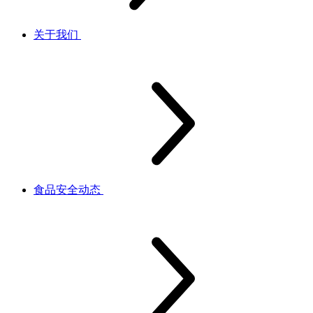
关于我们
食品安全动态