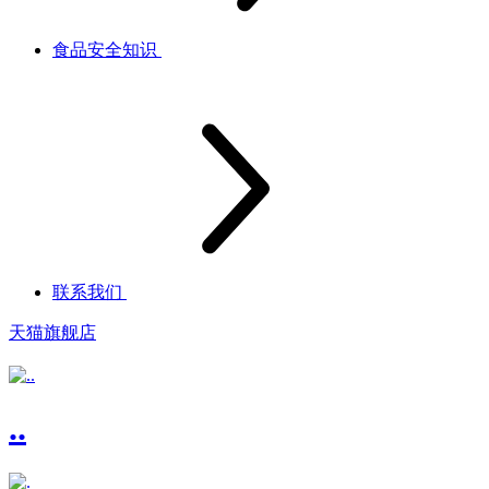
食品安全知识
联系我们
天猫旗舰店
..