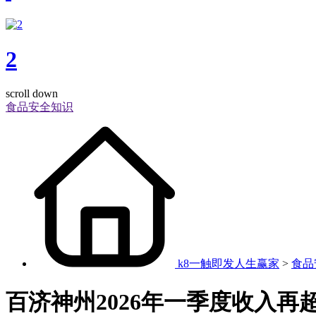
2
scroll down
食品安全知识
k8一触即发人生赢家
>
食品
百济神州2026年一季度收入再