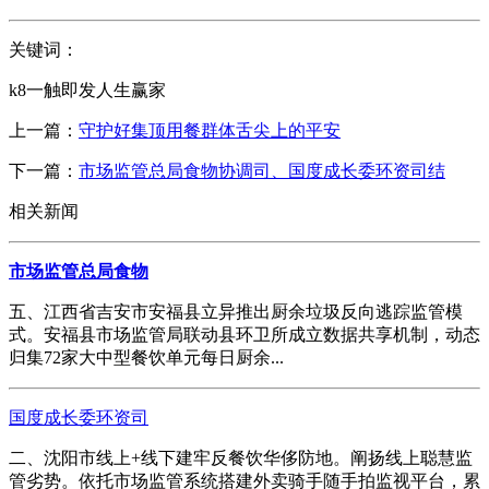
关键词：
k8一触即发人生赢家
上一篇：
守护好集顶用餐群体舌尖上的平安
下一篇：
市场监管总局食物协调司、国度成长委环资司结
相关新闻
市场监管总局食物
五、江西省吉安市安福县立异推出厨余垃圾反向逃踪监管模
式。安福县市场监管局联动县环卫所成立数据共享机制，动态
归集72家大中型餐饮单元每日厨余...
国度成长委环资司
二、沈阳市线上+线下建牢反餐饮华侈防地。阐扬线上聪慧监
管劣势。依托市场监管系统搭建外卖骑手随手拍监视平台，累