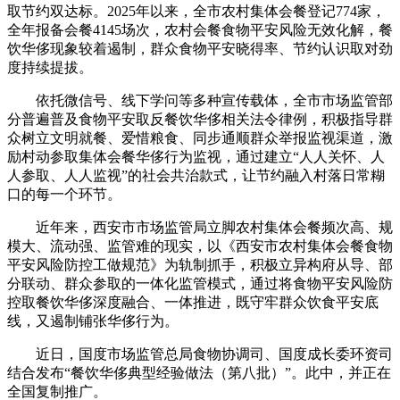
取节约双达标。2025年以来，全市农村集体会餐登记774家，
全年报备会餐4145场次，农村会餐食物平安风险无效化解，餐
饮华侈现象较着遏制，群众食物平安晓得率、节约认识取对劲
度持续提拔。
依托微信号、线下学问等多种宣传载体，全市市场监管部
分普遍普及食物平安取反餐饮华侈相关法令律例，积极指导群
众树立文明就餐、爱惜粮食、同步通顺群众举报监视渠道，激
励村动参取集体会餐华侈行为监视，通过建立“人人关怀、人
人参取、人人监视”的社会共治款式，让节约融入村落日常糊
口的每一个环节。
近年来，西安市市场监管局立脚农村集体会餐频次高、规
模大、流动强、监管难的现实，以《西安市农村集体会餐食物
平安风险防控工做规范》为轨制抓手，积极立异构府从导、部
分联动、群众参取的一体化监管模式，通过将食物平安风险防
控取餐饮华侈深度融合、一体推进，既守牢群众饮食平安底
线，又遏制铺张华侈行为。
近日，国度市场监管总局食物协调司、国度成长委环资司
结合发布“餐饮华侈典型经验做法（第八批）”。此中，并正在
全国复制推广。