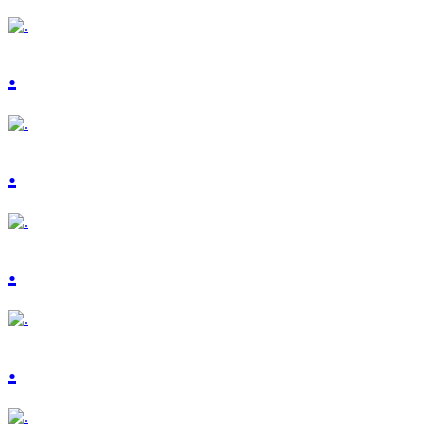
.
.
.
.