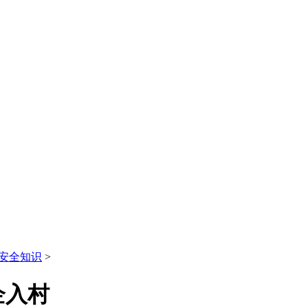
安全知识
>
企入村