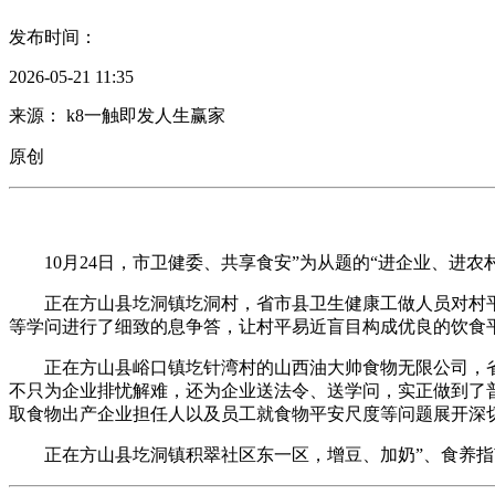
发布时间：
2026-05-21 11:35
来源： k8一触即发人生赢家
原创
10月24日，市卫健委、共享食安”为从题的“进企业、进农
正在方山县圪洞镇圪洞村，省市县卫生健康工做人员对村平
等学问进行了细致的息争答，让村平易近盲目构成优良的饮食
正在方山县峪口镇圪针湾村的山西油大帅食物无限公司，省
不只为企业排忧解难，还为企业送法令、送学问，实正做到了
取食物出产企业担任人以及员工就食物平安尺度等问题展开深
正在方山县圪洞镇积翠社区东一区，增豆、加奶”、食养指