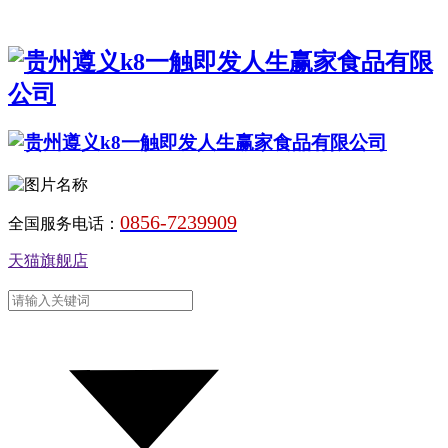
0856-7239909
全国服务电话：
天猫旗舰店