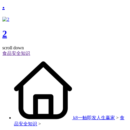
.
2
scroll down
食品安全知识
k8一触即发人生赢家
>
食
品安全知识
>