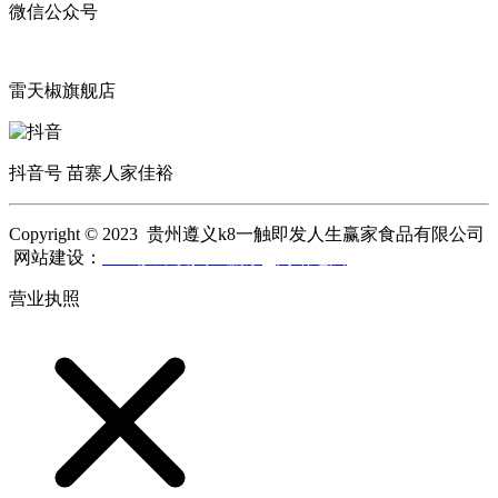
微信公众号
雷天椒旗舰店
抖音号 苗寨人家佳裕
Copyright © 2023 贵州遵义k8一触即发人生赢家食品有限公司
网站建设：
k8一触即发人生赢家
网站地图
营业执照