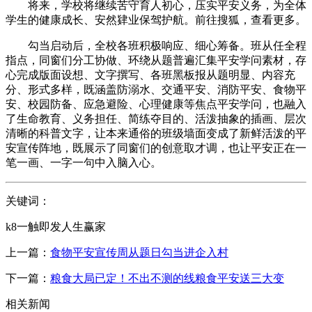
将来，学校将继续苦守育人初心，压实平安义务，为全体
学生的健康成长、安然肄业保驾护航。前往搜狐，查看更多。
勾当启动后，全校各班积极响应、细心筹备。班从任全程
指点，同窗们分工协做、环绕从题普遍汇集平安学问素材，存
心完成版面设想、文字撰写、各班黑板报从题明显、内容充
分、形式多样，既涵盖防溺水、交通平安、消防平安、食物平
安、校园防备、应急避险、心理健康等焦点平安学问，也融入
了生命教育、义务担任、简练夺目的、活泼抽象的插画、层次
清晰的科普文字，让本来通俗的班级墙面变成了新鲜活泼的平
安宣传阵地，既展示了同窗们的创意取才调，也让平安正在一
笔一画、一字一句中入脑入心。
关键词：
k8一触即发人生赢家
上一篇：
食物平安宣传周从题日勾当进企入村
下一篇：
粮食大局已定！不出不测的线粮食平安送三大变
相关新闻