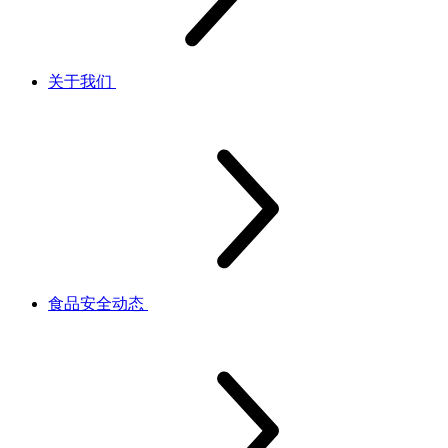
关于我们
食品安全动态