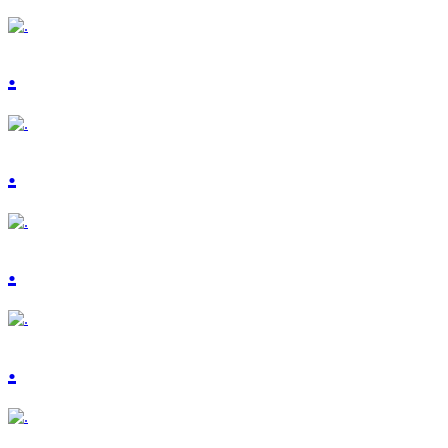
.
.
.
.