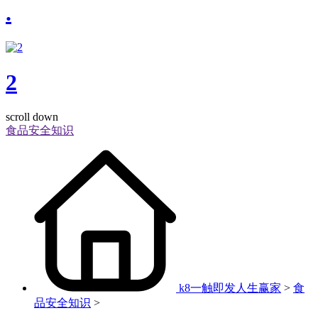
.
2
scroll down
食品安全知识
k8一触即发人生赢家
>
食
品安全知识
>