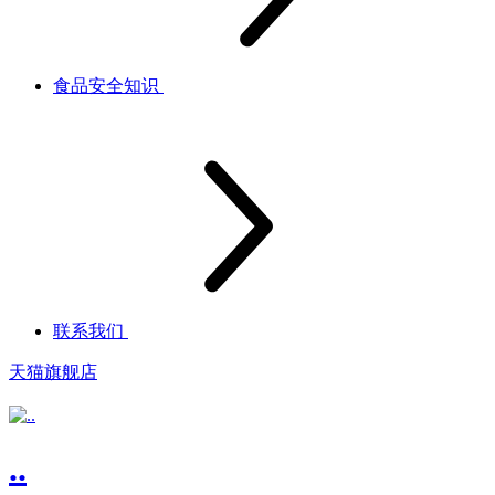
食品安全知识
联系我们
天猫旗舰店
..