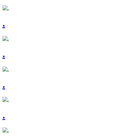
.
.
.
.