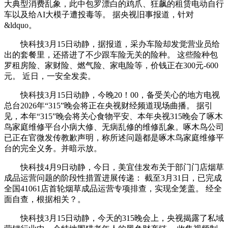
大典型消费乱象，此中包罗漂白的鸡爪、狂飙的租赁电动自行
车以及给AI大模子遭投毒等。 据央视旧事报道，针对
&ldquo。
快科技3月15日动静，据报道，采办车险却发觉营业员给
出的套餐里，还搭进了不少跟车险无关的险种。 这些险种包
罗租房险、家财险、燃气险、家电险等，价钱正在300元-600
元。 近日，一安全发卖。
快科技3月15日动静，今晚20！00，备受关心的地方电视
总台2026年“315”晚会将正在央视财经频道现场曲播。 据引
见，本年“315”晚会将关心食物平安、本年央视315晚会了啄木
鸟家庭维修平台小病大修、无病乱修的维修乱象。啄木鸟公司
已正在官微发传教歉声明，称所述问题都是啄木鸟家庭维修平
台的完全义务。并暗示放。
快科技4月9日动静，今日，美宜佳发布关于部门门店烟草
成品运营问题的阶段性措置进展传递： 截至3月31日，已完成
全国41061店首轮烟草成品运营专项排查，实现全笼盖。 经全
面自查，根据相关？。
快科技3月15日动静，今天的315晚会上，央视揭露了私域