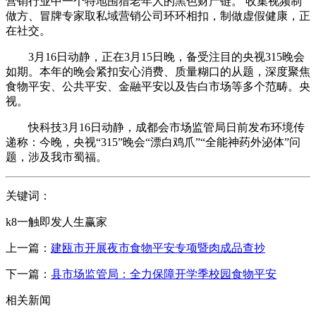
营销行业中一个特地围猎老年人的黑色财产链。 收集视频制
做方、冒牌专家取私域营销公司环环相扣，制做虚假健康，正
在社交。
3月16日动静，正在3月15日晚，备受注目的央视315晚会
如期。本年的晚会紧扣安心消费、质量糊口的从题，深度聚焦
食物平安、公共平安、金融平安以及告白市场等多个范畴。央
视。
快科技3月16日动静，成都会市场监管局日前发布环境传
递称：今晚，央视“315”晚会“漂白鸡爪”“全能神药外泌体”问
题，涉及我市蜀福。
关键词：
k8一触即发人生赢家
上一篇：
建瓯市开展夜市食物平安专项暨肉成品查抄
下一篇：
县市场监管局：全力保障开学季校园食物平安
相关新闻