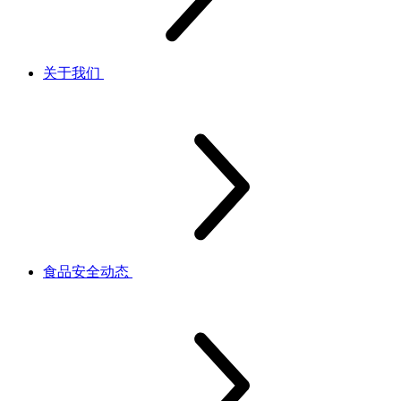
关于我们
食品安全动态