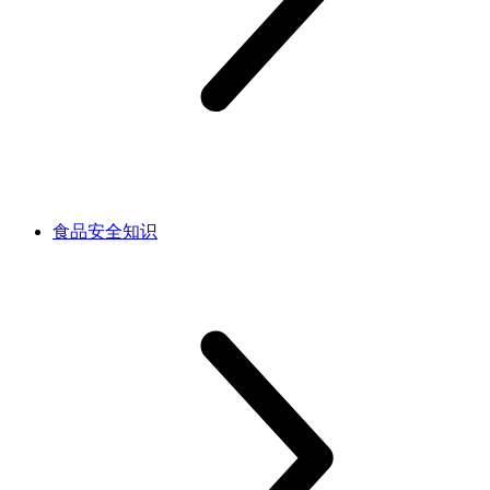
食品安全知识