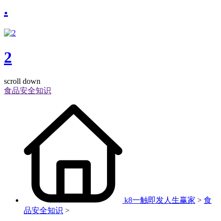
.
2
scroll down
食品安全知识
k8一触即发人生赢家
>
食
品安全知识
>