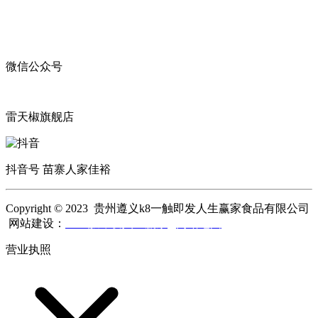
微信公众号
雷天椒旗舰店
抖音号 苗寨人家佳裕
Copyright © 2023 贵州遵义k8一触即发人生赢家食品有限公司
网站建设：
k8一触即发人生赢家
网站地图
营业执照