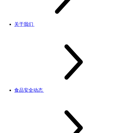
关于我们
食品安全动态