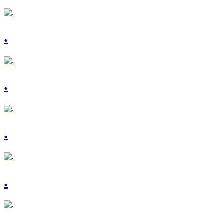
.
.
.
.