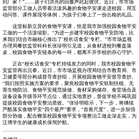
到厂家！”……孩子们洪亮的回覆声此起彼伏。近日，市市场
监管部分工做人员带着活泼风趣的食物平安课走进校园，用互
动问答、课件展现等体例，为孩子们奉上了一份出格的礼品。
这堂标新立异的食物平安课，恰是我市加强校园食物平安
工做的一个活泼缩影。“为进一步建牢校园食物平安防地，比
来我们结合市融核心推出了‘校长话食安’专栏。”市市场监视
办理局餐饮监管科科长张珍明引见道，从食材进校到餐盘落
桌，校园食物平安链条的每一环，都离不开学校的存心守护。
正在“校长话食安”专栏持续发力的同时，我市校园食物平
安监管再出沉拳。近日，市市场监视办理局结合市教育局、市
卫健委等部分构成督导查抄组，开展校园食物平安督导查抄。
“我们按照实施方案的要求，聚焦校园食物平安轨制扶植、无
害生物防治、食物平安规范操做、食材采购储存、食堂场合及
设备设备升级等环节点位，通过实地查抄，督促学校不竭巩固
提拔校园食物平安整治质效。”张珍明暗示，下一步，将继续
严酷落实食物平安“四个最严”要求，“首善尺度”，进一步加强
部分协做，配合鞭策校园食物平安专项整治工做走深走实，为
泛博学生的健康成长保驾护航。