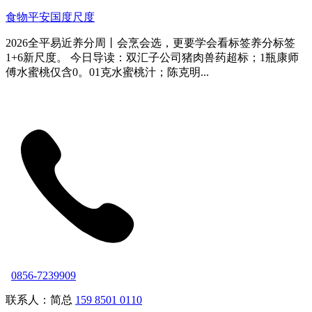
食物平安国度尺度
2026全平易近养分周丨会烹会选，更要学会看标签养分标签
1+6新尺度。 今日导读：双汇子公司猪肉兽药超标；1瓶康师
傅水蜜桃仅含0。01克水蜜桃汁；陈克明...
0856-7239909
联系人：简总
159 8501 0110