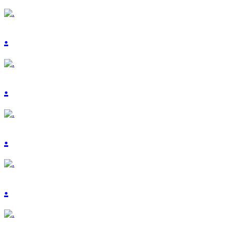
.
.
.
.