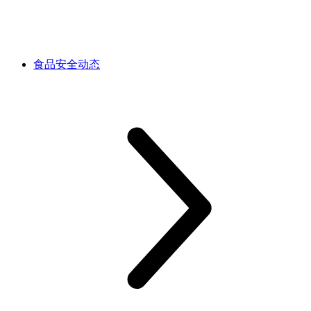
食品安全动态