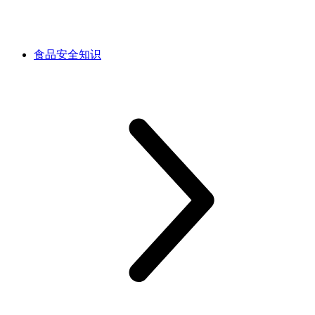
食品安全知识