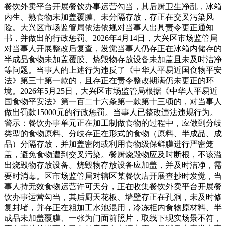
餐饮外卖平台开展餐饮办事运营勾当，其后厨卫生净乱，冰箱
内生、熟食物未加盖覆膜、未分隔存放，存正在交叉污染风
险。大兴区市场监管局依法依规对当事人出具责令更正通知
书，并做出的行政惩罚。2026年4月14日，大兴区市场监管局
对当事人开展整改后复查，发觉当事人仍存正在冰箱内储存的
半成品食物未加盖覆膜、烧毁物存放设备未加盖且未及时洁净
等问题。当事人的上述行为违反了《中华人平易近国食物平安
法》第三十第一款的，且存正在责令整改期满仍未更正的环
境。2026年5月25日，大兴区市场监管局根据《中华人平易近
国食物平安法》第一百二十六条第一款第十三项的，对当事人
做出罚款15000元的行政惩罚。当事人已整改违法违规行为。
警示：餐饮办事单元正在加工制做食物的过程中，应做到分歧
类型的食物原料、分歧存正在形式的食物（原料、半成品、成
品）分隔存放，并加盖密闭或利用食物级保鲜膜进行严密笼
盖，避免食物遭到交叉污染。餐厨烧毁物应及时断根，不该溢
出烧毁物存放设备。烧毁物存放设备应加盖，并及时洁净，需
要时消毒。区市场监管局对辖区某餐饮店开展查抄时发觉，当
事人持无效食物运营许可天分，正在收集餐饮外卖平台开展餐
饮办事运营勾当，其后厨天花板、墙壁存正在孔洞，未及时修
复封堵，并存正在粗加工水池混用，冷冻柜内食物原材料、半
成品未加盖覆膜、一张为门面前照片，取线下现实场景不符，