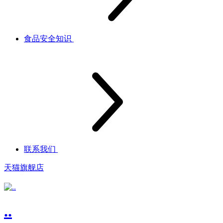
食品安全知识
联系我们
天猫旗舰店
..