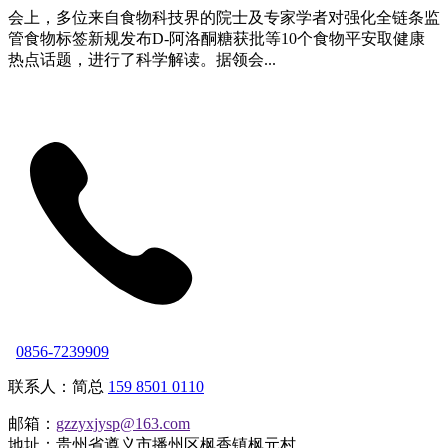
会上，多位来自食物科技界的院士及专家学者对强化全链条监
管食物标签新规发布D-阿洛酮糖获批等10个食物平安取健康
热点话题，进行了科学解读。据领会...
0856-7239909
联系人：简总
159 8501 0110
邮箱：
gzzyxjysp@163.com
地址：贵州省遵义市播州区枫香镇枫元村