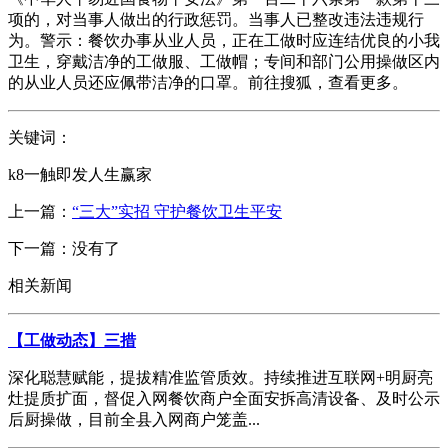
项的，对当事人做出的行政惩罚。当事人已整改违法违规行
为。警示：餐饮办事从业人员，正在工做时应连结优良的小我
卫生，穿戴洁净的工做服、工做帽；专间和部门公用操做区内
的从业人员还应佩带洁净的口罩。前往搜狐，查看更多。
关键词：
k8一触即发人生赢家
上一篇：
“三大”实招 守护餐饮卫生平安
下一篇：没有了
相关新闻
【工做动态】三措
深化聪慧赋能，提拔精准监管质效。持续推进互联网+明厨亮
灶提质扩面，督促入网餐饮商户全面安拆高清设备、及时公示
后厨操做，目前全县入网商户笼盖...