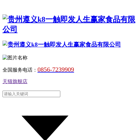
0856-7239909
全国服务电话：
天猫旗舰店