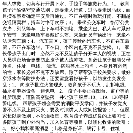
年人求救，切莫私行开展下水、手拉手等施救行为。1。 教育
孩子严酷恪守交通法则，走要走人行道，过马要走斑马线，而
且摆布察看确定平安后再通过。不正在顿时游玩打闹、不翻越
交通隔离栏，搭车时恪守次序；3。 乘坐公交车时，恪守公共
次序，列队等车，上下车时不拥堵。乘坐大巴、私人车时系好
平安带，乘坐电瓶车要戴好头盔。乘坐超员车辆出行，乘坐不
法运营车辆；4。 汽车盲区，孩子停驶的汽车也，不正在车后
留，不正在车边坐。正在口、小区内也不克不及放松。1。 家
长带孩子出门时，必然不克不及让孩子分开本人的视线，正在
人员稠密场合更要防止孩子被人流冲散。务必让孩子服膺父母
姓名、住址、电线。 漂流、搭船等水上勾当，本身具有必然
的性，家长必然不克不及缺席。除了帮帮孩子按关要求，做好
穿浮水衣等防护办法，还要留意看好孩子，以防发生突发变
乱；1。 向孩子批注火警现患，教育孩子不玩火，乱拆电线、
插座和电器设备，避免电；2。 孩子不要正在阳台、窗户等的
处所玩耍，谨防高空坠落，并让孩子服膺110、119、120等报
警电线。 帮帮孩子领会需要的消防平安学问，并孩子发觉火
警不克不及上前灭火，要及时演讲大人或间接报警；1。 但愿
家长以身做则，不沉湎收集，教育孩子养成优良的上彀习惯，
多陪孩子到户外勾当，加入体育等项目，以淡化收集的吸引；
4。 好小我和家庭消息（出格是身份证、银行卡号、住址