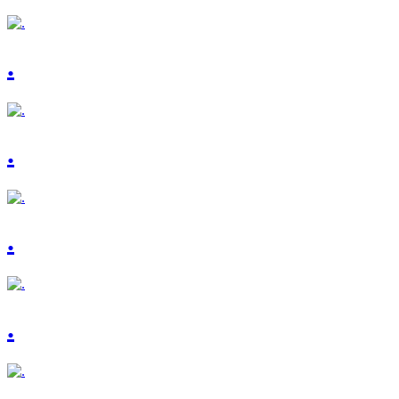
.
.
.
.