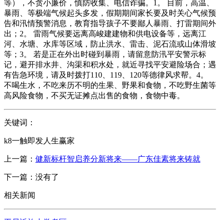
等），不贪小廉价，慎防收集、电信诈骗。1。 目前，高温、
暴雨、等极端气候起头多发，假期期间家长要及时关心气候预
告和汛情预警消息，教育指导孩子不要鄙人暴雨、打雷期间外
出；2。 雷雨气候要远离高峻建建物和供电设备等，远离江
河、水塘、水库等区域，防止洪水、雷击、泥石流或山体滑坡
等；3。 若是正在外出时碰到暴雨，请留意防汛平安警示标
记，避开排水井、沟渠和积水处，就近寻找平安避险场合；遇
有告急环境，请及时拨打110、119、120等德律风求帮。4。
不喝生水，不吃来历不明的生果、野果和食物，不吃野生菌等
高风险食物，不买无证摊点出售的食物，食物中毒。
关键词：
k8一触即发人生赢家
上一篇：
健新标杆智启养分新将来——广东佳素将来铸就
下一篇：没有了
相关新闻