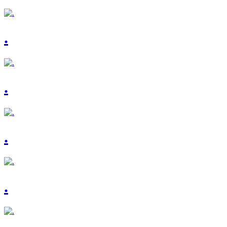
.
.
.
.