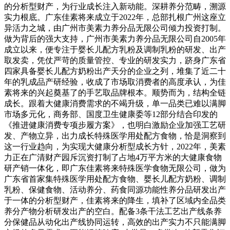
的分析型财产，为行业成长注入新动能。深耕养分范畴，溯源
实力根底。广东佳素将来成立于2022年，总部扎根广州这座立
异活力之城，由广州市美素力养分品无限公司倾力投资打制。
做为背后的强大支持，广州市美素力养分品无限公司自2005年
成立以来，便专注于婴长儿配方乳粉及调制乳粉的研发、出产
取发卖，凭仗严苛的质量管控、专业的研发实力，跻身广东省
四家具备婴长儿配方奶粉出产天分的企业之列，堆集了近二十
年的乳成品产研经验，收成了市场取消费者的高度承认，为佳
素将来的兴起奠基了的手艺取品牌根本。顺势而为，结构全链
成长。跟着大健康消费需求的不竭升级，单一品类已难以满脚
市场多元化，商务部、国度卫生健康委等12部分结合印发的
《推进健康消费专项步履方案》，也明白激励企业加强工艺研
发、产物立异，出力成长特殊医学用处配方食物，恰是洞察到
这一行业趋向，为实现大健康分析型成长方针，2022年，美素
力正在广清财产园斥沉资打制了占地4万平方米的大健康食物
研产销一体化，即广东佳素将来特殊医学食物无限公司，做为
广东省首家集特殊医学用处配方食物、婴长儿配方奶粉、调制
乳粉、保健食物、活动养分、药食同源功能性养分品研发出产
于一体的分析型财产，佳素将来的降生，填补了区域内全品类
养分产物分析研发出产的空白。配备3条干法工艺出产线条养
分保健品从动化出产线协同运转，高效的出产实力不只能满脚