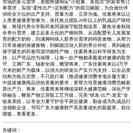
市场的多元需求，更能矫捷响应“小批量、多批次”的新零售订
单需求，实现“柔性出产+定制配方”的双沉赋能，为合做伙伴
供给全方位的出产支持。质量为基，立异为魂。佳素将来以让
人类更健康更智睿为，依托焦点团队20年以上的乳成品产研经
验，将现代养分学取药食同源保守聪慧相连系，聚焦全春秋段
全养分需求，建立起多元化的产物矩阵。从适配婴长儿发展发
育的配方奶粉，到满脚特殊人群养分需求的特医食物；从帮力
日常保健的保健食物，到赋能活动人群的养分补给，再到融合
保守摄生的药食同源功能性产物，佳素将来以科学研发为支
持，以严苛品控为保障，让每一款产物都承载着对健康的取苦
守。立脚广东，辐射全国，瞻望将来。广东佳素将来以4万平
方米的财产为载体，以强大的研发出产实力为支持，以全品类
结构为焦点劣势，不只践行着《推进健康消费专项步履方案》
中提拔健康商品供给质量的要求，更帮力培育健康消费范畴新
质出产力。将来，佳素将来将继续深耕大健康范畴，深化产学
研融合，鞭策产物立异取工艺升级，完美“研发-出产-发卖”全
链条系统，以专业力量守护全平易近健康，勤奋成为乳成品行
业领航企业，书写广东大健康财产高质量成长的新篇章。前往
搜狐，查看更多。
关键词：