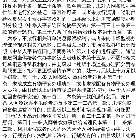
违反本第十条、第二十条第一款至第三款，未对入网餐饮办事
供给者进行实名登记、审查许可证，或者未履行演讲、遏制供
给收集买卖平台办事等权利的，由县级以上处所市场监视办理
部分按照《中华人平易近国食物平安法》第一百三十一条第一
款的进行惩罚。第三十八条 平台供给者违反本第十五条、第
十六条，不履行相关订单消息保留权利，或者未向市场监视办
理部分报送相关消息的，由县级以上处所市场监视办理部分按
照《中华人平易近国电子商务法》第八十条的进行惩罚。通过
自建网坐供给餐饮办事的运营者违反本第十五条，不履行相关
订单消息保留权利的，由县级以上处所市场监视办理部分责令
期限更正；拒不更正或者情节严沉的，处一万元以上十万元以
下罚款。第三十九条 入网餐饮办事供给者违反本第二十一
条，未按成立食物平安办理轨制，或者未按配备食物平安办理
人员的，由县级以上处所市场监视办理部分按照《中华人平易
近国食物平安法》第一百二十六条第一款的进行惩罚。第四十
条 入网餐饮办事供给者违反本第二十二条第一款，未依法取
得食物运营许可的，由县级以上处所市场监视办理部分按照
《中华人平易近国食物平安法》第一百二十二条第一款的进行
惩罚。第四十一条 入网餐饮办事供给者违反本第二十二条第
二款，利用虚假或者他人的运营天分入网供给餐饮办事，法
令、行规有的，按照其；法令、行规没有的，由县级以上处所