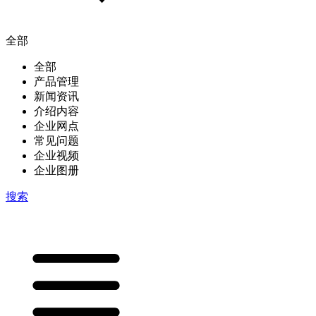
全部
全部
产品管理
新闻资讯
介绍内容
企业网点
常见问题
企业视频
企业图册
搜索