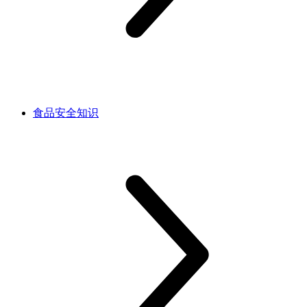
食品安全知识