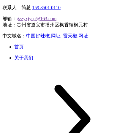
联系人：简总
159 8501 0110
邮箱：
gzzyxjysp@163.com
地址：贵州省遵义市播州区枫香镇枫元村
中文域名：
中国好辣椒.网址
雷天椒.网址
首页
关于我们