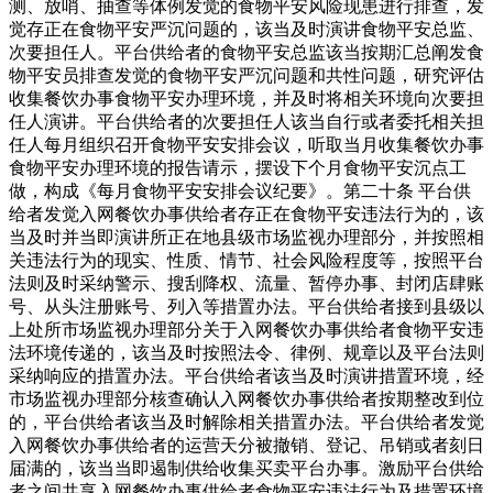
测、放哨、抽查等体例发觉的食物平安风险现患进行排查，发
觉存正在食物平安严沉问题的，该当及时演讲食物平安总监、
次要担任人。平台供给者的食物平安总监该当按期汇总阐发食
物平安员排查发觉的食物平安严沉问题和共性问题，研究评估
收集餐饮办事食物平安办理环境，并及时将相关环境向次要担
任人演讲。平台供给者的次要担任人该当自行或者委托相关担
任人每月组织召开食物平安安排会议，听取当月收集餐饮办事
食物平安办理环境的报告请示，摆设下个月食物平安沉点工
做，构成《每月食物平安安排会议纪要》。第二十条 平台供
给者发觉入网餐饮办事供给者存正在食物平安违法行为的，该
当及时并当即演讲所正在地县级市场监视办理部分，并按照相
关违法行为的现实、性质、情节、社会风险程度等，按照平台
法则及时采纳警示、搜刮降权、流量、暂停办事、封闭店肆账
号、从头注册账号、列入等措置办法。平台供给者接到县级以
上处所市场监视办理部分关于入网餐饮办事供给者食物平安违
法环境传递的，该当及时按照法令、律例、规章以及平台法则
采纳响应的措置办法。平台供给者该当及时演讲措置环境，经
市场监视办理部分核查确认入网餐饮办事供给者按期整改到位
的，平台供给者该当及时解除相关措置办法。平台供给者发觉
入网餐饮办事供给者的运营天分被撤销、登记、吊销或者刻日
届满的，该当当即遏制供给收集买卖平台办事。激励平台供给
者之间共享入网餐饮办事供给者食物平安违法行为及措置环境