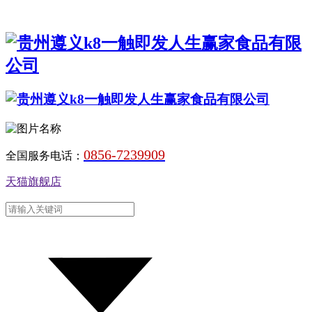
0856-7239909
全国服务电话：
天猫旗舰店