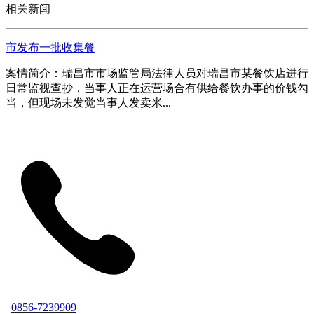
相关新闻
市发布一批收集餐
案情简介：瑞昌市市场监管局法律人员对瑞昌市某餐饮店进行
日常监视查抄，当事人正在运营场合有供给餐饮办事的价钱勾
当，但现场未发觉当事人发卖米...
0856-7239909