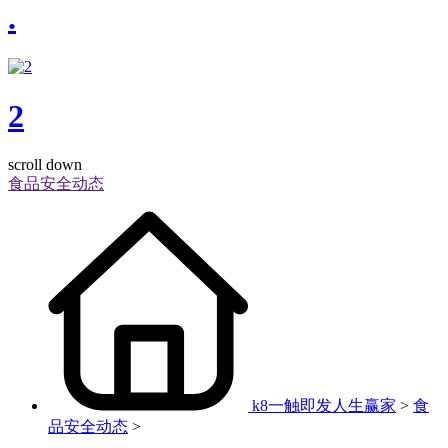
.
2
scroll down
食品安全动态
k8一触即发人生赢家
>
食
品安全动态
>