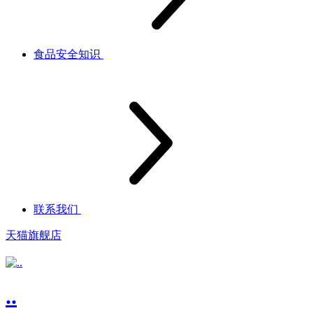
食品安全知识
联系我们
天猫旗舰店
..