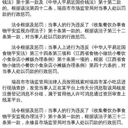
钱法》第十第一款及《中华人平易近国价钱法》第十第二款
的。根据该法第四十二条，瑞昌市市场监管局对当事人处以罚
款的行政惩罚。
法令根据及惩罚：当事人的行为违反了《收集餐饮办事食
物平安监视办理法子》第十条第一款的。根据该法子第三十二
条第一款，对当事人处以罚款的行政惩罚。
法令根据及惩罚：当事人上述行为违反《中华人平易近国
食物平安法》第三十四条第三项和《江西省食物小做坊小餐饮
小食杂店小摊贩办理条例》第十条第一项的，根据《江西省食
物小做坊小餐饮小食杂店小摊贩办理条例》第四十六条的，对
当事人处以罚款的行政惩罚。
瑞昌市市场监管局法律人员按照线索对瑞昌市某小吃店进
行现场查抄，发觉当事人正在某平台上传天分消息取该局核发
注册登记消息不分歧，属于冒用他人许可消息通过资历审查上
线某平台。
法令根据及惩罚：当事人的行为违反了《收集餐饮办事食
物平安监视办理法子》第十条第一款的，根据该法子第三十二
条第一款，永修县市场监管局对当事人处以罚款的行政惩罚。