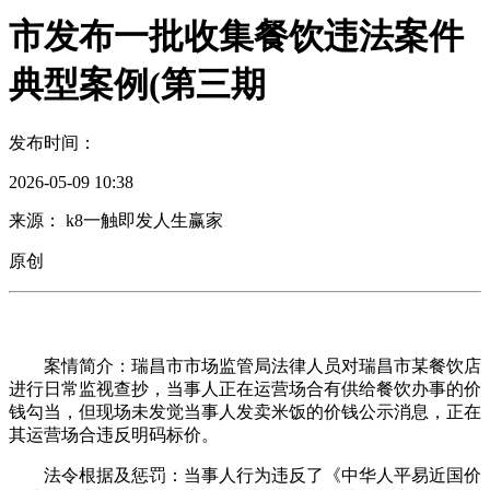
市发布一批收集餐饮违法案件
典型案例(第三期
发布时间：
2026-05-09 10:38
来源： k8一触即发人生赢家
原创
案情简介：瑞昌市市场监管局法律人员对瑞昌市某餐饮店
进行日常监视查抄，当事人正在运营场合有供给餐饮办事的价
钱勾当，但现场未发觉当事人发卖米饭的价钱公示消息，正在
其运营场合违反明码标价。
法令根据及惩罚：当事人行为违反了《中华人平易近国价