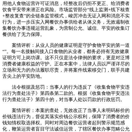
用他人食物运营许可证消息，经整改后仍拒不更正、给消费者
饮食平安带来潜正在风险。市场监管部分“线上监测+线下核查
+整改复查”的全链条监管模式，峻厉冲击无证入网和消息不实
行为，进一步压实入网餐饮办事供给者从体义务，无效遏制收
集餐饮办事违规运营乱象，为营制公允、诚信、平安的收集订
餐供给了无力保障。
案情评析：从业人员的健康证明是守护食物平安的第一道
“”。每一名接触间接入口食物的从业者，都务必持有无效健康
证明方可上岗功课。这不只仅是法令律例的要求，更是对泛博
消费者健康权益的守护。正在本案中，法律人员以严谨详尽的
立场和无力的办法履职尽责，并将案件线索移交门，联手共建
舌尖上的平安防地。
法令根据及惩罚：当事人的行为违反了《收集食物平安违
法行为查处法子》第四条第二款的。根据《收集食物平安违法
行为查处法子》第四十的，对当事人处以罚款的行政惩罚。
案情评析：本案的查处，无效改正了当事人未明码标价的
价钱违法行为，督促其落实价钱公示权利，保障了消费者的价
钱知情权取选择权。同时对周边餐饮运营者起到警示规范感
化，鞭策运营者盲目守法诚信运营，了辖区餐饮办事范畴公允