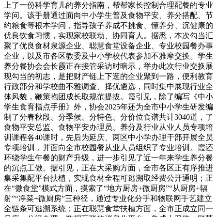
上了一份科学育儿的养分指南，帮帮家长控制合理配餐的专业
学问。该手册通过面向中小学生普及食物平安、养分搭配、节
约粮食等根本学问，指导孩子养成不挑食、懂养分、沉健康的
优良饮食习惯，实现家校联动、协同育人。据悉，本次勾当汇
聚了优良食材泉源企业、聪慧食堂设备企业、专业校园餐办事
企业，以及市各区教委及中小学校代表参加不雅摩交换。学生
养分餐协会会长霞正在接管采访时暗示，举办此次行业交换展
现勾当的初志，是把财产链上下逛的企业聚到一路，便利教育
行政部分和学校曲不雅调查、择优遴选，同时集中展现行业全
体风貌，鞭策抱团成长取规范提拔。霞引见，除了编写《中小
学生食育指点手册》外，协会2025年还为全市中小学生研发编
制了分春秋段、分季候、分特色、分价位食谱共计3040道，了
食物平安总监、食物平安办理员、养分及行业从业人员专项培
训课程各40课时，先后为延庆、两区中小学办理干部开展全员
专项培训，并面向全市校园餐从业人员组织了专业培训。霞还
环绕学生午餐的财产升级，进一步引见了近一年来学生养分餐
的沉点工做。据引见，正在大采购方面，全市各区正有序推进
集采集配平台扶植，实现食材全程可逃溯取经费公开通明；正
在“微食堂”模式方面，摸索了“地方厨房+微厨房”“从厨房+辐
射”“净菜+微厨房”三种径，通过专业化分手和物联网手艺建立
全链条可逃溯系统；正在聪慧食堂扶植方面，全市正成立同一