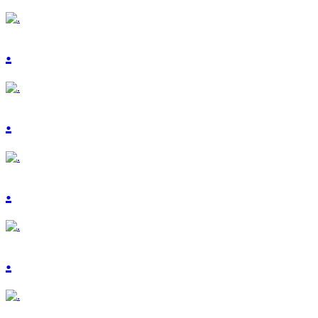
.
.
.
.