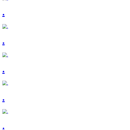
.
.
.
.
.