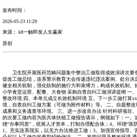
发布时间：
2026-05-23 11:29
来源： k8一触即发人生赢家
原创
卫生院开展医药范畴问题集中整治工做取得成效演讲次要包
促改工做总结，连系警示教育大会传递违纪违法案例、处分决
健全相关轨制，强化轨制的施行力和束缚力，构成长效机制。
小学食堂运营、配餐、大食物 采购自查自纠工做演讲提纲 一
整改环境 四、本单元成立长效机制环境 五、下一步工做打算x
境，自查自纠工做方案（可做为附件材料）等。 二、自题整改
成果和义务逃查等环境。 三、进一步改良办法 针对科研项目
的次要工做内容为医共体扶植工做报告请示，纲领如下：一。近
绕“办事同质”，统筹人才资本，打制办理配合体；4。环绕“
1。充实连系现实，以无力办法推进工做；3。加强宣传指导、
凸起以上工做中的典型经验做法。 二、发觉问题及整改环境 