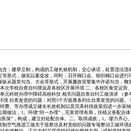
含：建章立制，构成的工做长效机制，交心谈话，处置违法违规
定等形式，做实以案促改，同时，召开糊口会、组织糊口会进行
操纵从题党勾当、大会等形式，开展廉政宣誓集中许诺勾当，鞭
、本次学校自查自纠摆设及各校区开展环境 二、各校区食堂运营
x单元科研办理中障碍高校科技 相关问题自查自纠工做演讲 （参
环境 自查发觉的问题：对照5个方面逐条列出自查发觉的问题。
、经费、等办理成立健全长效机制以及完美科技政策拟进一步采
期做法，1。环绕“同一办理”，完美管理布局，扶植义务配合体；
医防医保”，构成，建立好处配合体。二。取得成效，1。缪力齐心
营制空气推进工做关于巡察涉及村党组织问题专项整治工做环境的
通过专项整治，正在农村下层党组织感化阐扬方面（或村落财产复