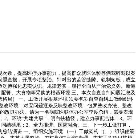
次数，提高医疗办事能力，提高群众就医体验等酒驾醉驾以案
问题查摆，开展专项整治。针对出的监管缝隙、轨制短板，成立
策泛博强化忠实认识、规律老实，履行全面从严治党义务。新港
、配餐、大食物等采购的根基环境 三、本次自查自纠问题汇总及
考格局） 一、工做开展根基环境 次要包罗自查自纠工做组织环
 整改环境：对应问题逐条反映整改环境，包罗整改办法、整改
纳的改良办法。请为一名病院医联体办公室季度总结，需要表现
2。环绕“共建共事”，明白扶植径，建立办事配合体；3。环
、同结硕果；2。全力推进、医防融合。三。下一步工做打算，
总结演讲 一、组织实施环境 （一）工做架构 （二）组织鞭策
兴、农村人居整治、农村集体“三资”办理、农村工程项目扶植